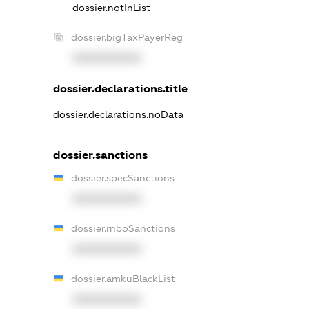
dossier.notInList
dossier.bigTaxPayerReg
XXXXXXXXXX
dossier.declarations.title
dossier.declarations.noData
dossier.sanctions
dossier.specSanctions
XXXXXXXXXX
dossier.rnboSanctions
XXXXXXXXXX
dossier.amkuBlackList
XXXXXXXXXX