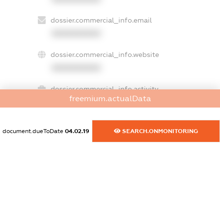
dossier.commercial_info.email
XXXXXXXXXX
dossier.commercial_info.website
XXXXXXXXXX
dossier.commercial_info.activity
freemium.actualData
XXXXXXXXXX
document.dueToDate
04.02.19
SEARCH.ONMONITORING
freemium.exampleText_1
freemium.exampleText_2
freemium.anonymousPerSearch2
FREEMIUM.DETAILS
FREEMIUM.REGISTER