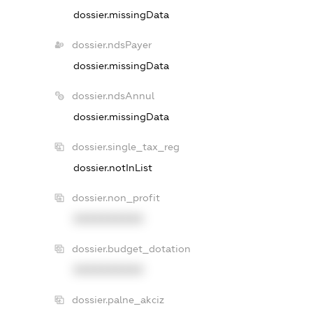
dossier.missingData
dossier.ndsPayer
dossier.missingData
dossier.ndsAnnul
dossier.missingData
dossier.single_tax_reg
dossier.notInList
dossier.non_profit
XXXXXXXXXX
dossier.budget_dotation
XXXXXXXXXX
dossier.palne_akciz