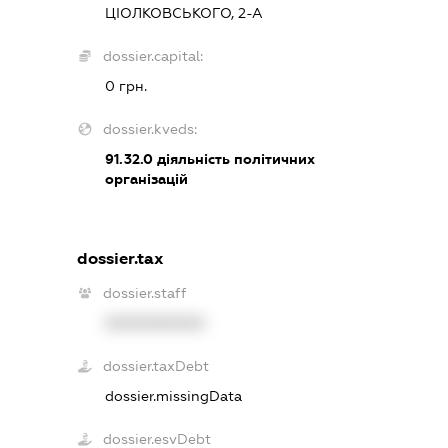
ЦІОЛКОВСЬКОГО, 2-А
dossier.capital:
0 грн.
dossier.kveds:
91.32.0
діяльність політичних
організацій
dossier.tax
dossier.staff
XXXXXXXXXX
dossier.taxDebt
dossier.missingData
dossier.esvDebt