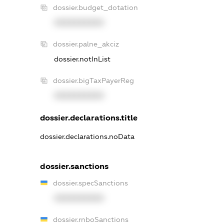
dossier.budget_dotation
XXXXXXXXXX
dossier.palne_akciz
dossier.notInList
dossier.bigTaxPayerReg
XXXXXXXXXX
dossier.declarations.title
dossier.declarations.noData
dossier.sanctions
dossier.specSanctions
XXXXXXXXXX
dossier.rnboSanctions