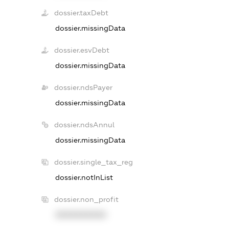
dossier.taxDebt
dossier.missingData
dossier.esvDebt
dossier.missingData
dossier.ndsPayer
dossier.missingData
dossier.ndsAnnul
dossier.missingData
dossier.single_tax_reg
dossier.notInList
dossier.non_profit
XXXXXXXXXX