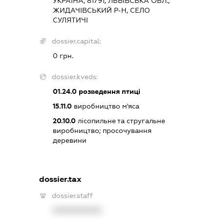
УКРАЇНА, 81791, ЛЬВІВСЬКА ОБЛ.,
ЖИДАЧІВСЬКИЙ Р-Н, СЕЛО
СУЛЯТИЧІ
dossier.capital:
0 грн.
dossier.kveds:
01.24.0
розведення птиці
15.11.0
виробництво м'яса
20.10.0
лісопильне та стругальне
виробництво; просочування
деревини
dossier.tax
dossier.staff
XXXXXXXXXX