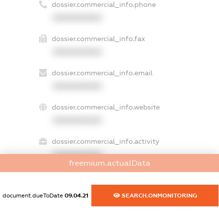
dossier.commercial_info.phone
XXXXXXXXXX
dossier.commercial_info.fax
XXXXXXXXXX
dossier.commercial_info.email
XXXXXXXXXX
dossier.commercial_info.website
XXXXXXXXXX
dossier.commercial_info.activity
XXXXXXXXXX
freemium.actualData
document.dueToDate
09.04.21
SEARCH.ONMONITORING
freemium.exampleText_1
freemium.exampleText_2
freemium.anonymousPerSearch2