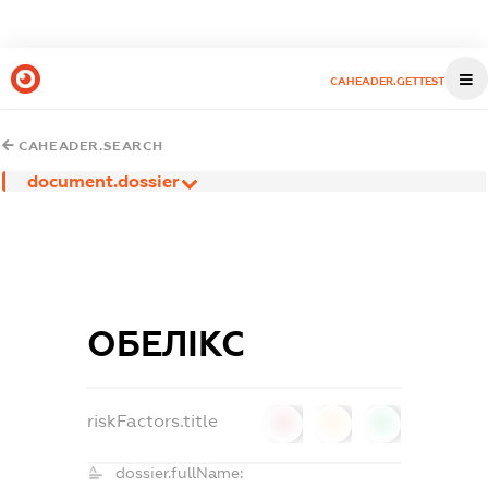
CAHEADER.GETTEST
CAHEADER.SEARCH
document.dossier
ОБЕЛІКС
riskFactors.title
0
0
0
dossier.fullName: