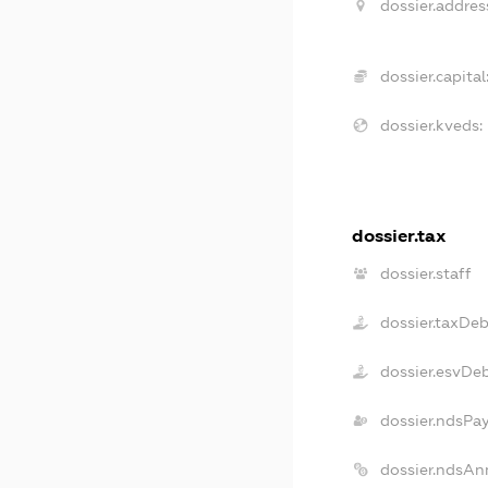
dossier.addres
dossier.capital
dossier.kveds:
dossier.tax
dossier.staff
dossier.taxDeb
dossier.esvDe
dossier.ndsPa
dossier.ndsAn