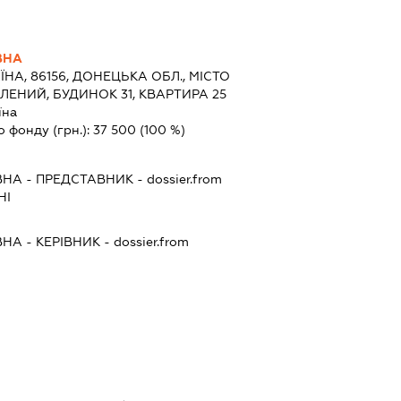
ВНА
ЇНА, 86156, ДОНЕЦЬКА ОБЛ., МІСТО
ЛЕНИЙ, БУДИНОК 31, КВАРТИРА 25
їна
о фонду (грн.):
37 500
(100 %)
ВНА
-
ПРЕДСТАВНИК
- dossier.from
НІ
ВНА
-
КЕРІВНИК
- dossier.from