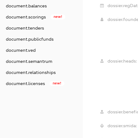
dossier.regDat
document.balances
document.scorings
new!
dossier.found
document.tenders
document.publicfunds
document.ved
dossier.heads:
document.semantrum
document.relationships
document.licenses
new!
dossier.benefic
dossier.smida: