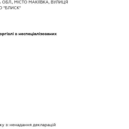
 ОБЛ., МІСТО МАКІЇВКА, ВУЛИЦЯ
 "БЛИСК"
оргівлі в неспеціалізованих
ку з:
ненадання декларацiй