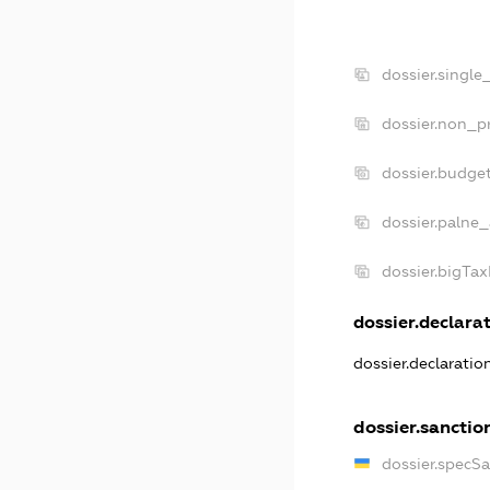
dossier.single
dossier.non_pr
dossier.budge
dossier.palne_
dossier.bigTa
dossier.declarat
dossier.declarati
dossier.sanctio
dossier.specS