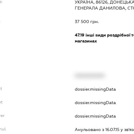
s:
УКРАЇНА, 86126, ДОНЕЦЬКА
ГЕНЕРАЛА ДАНИЛОВА, СТО
:
37 500 грн.
47.19
інші види роздрібної т
магазинах
XXXXXXXXXX
t
dossier.missingData
bt
dossier.missingData
yer
dossier.missingData
nul
Анульовано з 16.07.15 у зв'яз