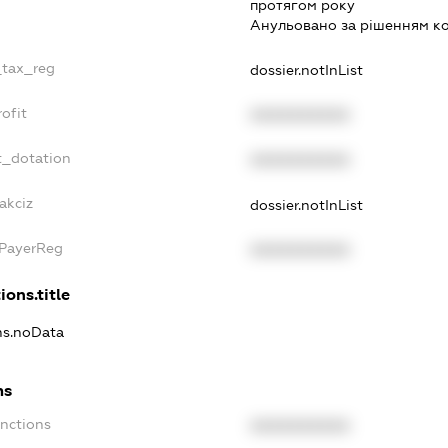
протягом року
Анульовано за рiшенням к
_tax_reg
dossier.notInList
ofit
XXXXXXXXXX
t_dotation
XXXXXXXXXX
akciz
dossier.notInList
xPayerReg
XXXXXXXXXX
ions.title
ons.noData
ns
anctions
XXXXXXXXXX