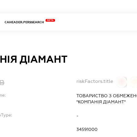
BETA
CAHEADER.PERSSEARCH
НІЯ ДІАМАНТ
riskFactors.title
0
0
me:
ТОВАРИСТВО З ОБМЕЖЕН
"КОМПАНІЯ ДІАМАНТ"
bType:
-
34591000