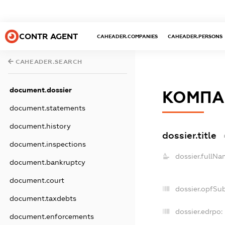
CONTR AGENT
CAHEADER.COMPANIES
CAHEADER.PERSONS
CAHEADER.SEARCH
document.dossier
КОМПА
document.statements
document.history
dossier.title
document.inspections
dossier.fullNa
document.bankruptcy
document.court
dossier.opfSu
document.taxdebts
dossier.edrpo:
document.enforcements