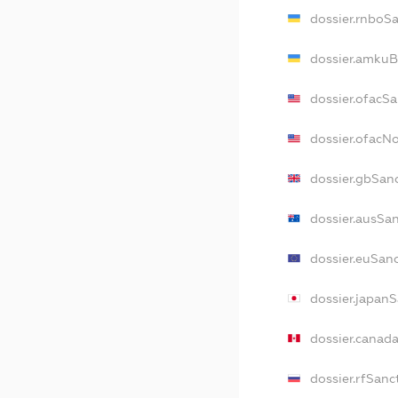
dossier.rnboS
dossier.amkuB
dossier.ofacS
dossier.ofacN
dossier.gbSan
dossier.ausSa
dossier.euSan
dossier.japan
dossier.canad
dossier.rfSanc