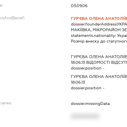
e:
03.09.06
ersAndBenef:
ГУР'ЄВА ОЛЕНА АНАТОЛІЇ
dossier.founderAddress
УКРА
МАКІЇВКА, МІКРОРАЙОН ЗЕ
statements.nationality:
Укра
Розмір внеску до статутног
ГУР'ЄВА ОЛЕНА АНАТОЛІЇ
18.06.13
ВІДОМОСТІ ВІДСУТ
dossier.position -
ГУР'ЄВА ОЛЕНА АНАТОЛІЇ
18.06.13
dossier.position -
iaries:
dossier.missingData
XXXXXXXXXX