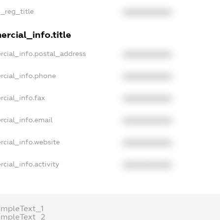
n_reg_title
XXXXXXXXXX
rcial_info.title
rcial_info.postal_address
XXXXXXXXXX
rcial_info.phone
XXXXXXXXXX
rcial_info.fax
XXXXXXXXXX
rcial_info.email
XXXXXXXXXX
rcial_info.website
XXXXXXXXXX
cial_info.activity
XXXXXXXXXX
ampleText_1
ampleText_2