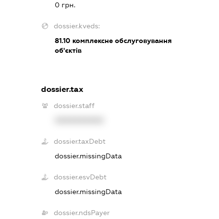
0 грн.
dossier.kveds:
81.10
комплексне обслуговування
об'єктів
dossier.tax
dossier.staff
XXXXXXXXXX
dossier.taxDebt
dossier.missingData
dossier.esvDebt
dossier.missingData
dossier.ndsPayer