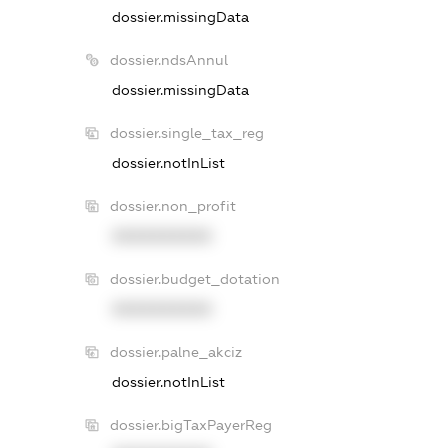
dossier.missingData
dossier.ndsAnnul
dossier.missingData
dossier.single_tax_reg
dossier.notInList
dossier.non_profit
XXXXXXXXXX
dossier.budget_dotation
XXXXXXXXXX
dossier.palne_akciz
dossier.notInList
dossier.bigTaxPayerReg