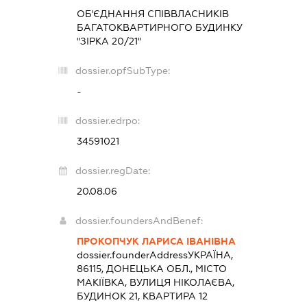
ОБ'ЄДНАННЯ СПІВВЛАСНИКІВ
БАГАТОКВАРТИРНОГО БУДИНКУ
"ЗІРКА 20/21"
dossier.opfSubType:
-
dossier.edrpo:
34591021
dossier.regDate:
20.08.06
dossier.foundersAndBenef:
ПРОКОПЧУК ЛАРИСА ІВАНІВНА
dossier.founderAddress
УКРАЇНА,
86115, ДОНЕЦЬКА ОБЛ., МІСТО
МАКІЇВКА, ВУЛИЦЯ НІКОЛАЄВА,
БУДИНОК 21, КВАРТИРА 12