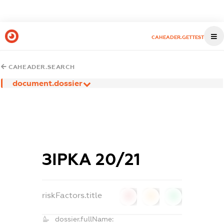
CAHEADER.GETTEST
CAHEADER.SEARCH
document.dossier
ЗІРКА 20/21
riskFactors.title
0
0
0
dossier.fullName: