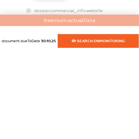
dossier.commercial_info.website
XXXXXXXXXX
freemium.actualData
dossier.commercial_info.activity
XXXXXXXXXX
document.dueToDate
30.10.25
SEARCH.ONMONITORING
freemium.exampleText_1
freemium.exampleText_2
freemium.anonymousPerSearch2
FREEMIUM.DETAILS
FREEMIUM.REGISTER