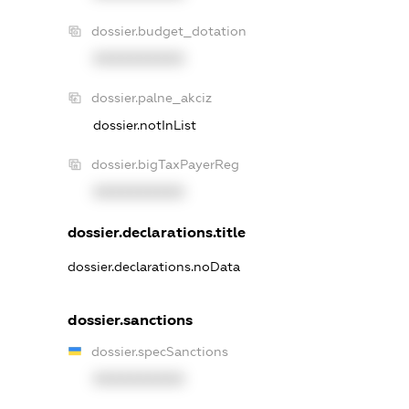
dossier.budget_dotation
XXXXXXXXXX
dossier.palne_akciz
dossier.notInList
dossier.bigTaxPayerReg
XXXXXXXXXX
dossier.declarations.title
dossier.declarations.noData
dossier.sanctions
dossier.specSanctions
XXXXXXXXXX