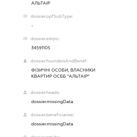
АЛЬТАІР
dossier.opfSubType:
-
dossier.edrpo:
34591105
dossier.foundersAndBenef:
ФІЗИЧНІ ОСОБИ, ВЛАСНИКИ
КВАРТИР ОСББ "АЛЬТАІР"
dossier.heads:
dossier.missingData
dossier.beneficiaries:
dossier.missingData
dossier.smida: