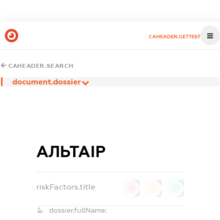
CAHEADER.GETTEST
CAHEADER.SEARCH
document.dossier
АЛЬТАІР
riskFactors.title
0
0
0
dossier.fullName: