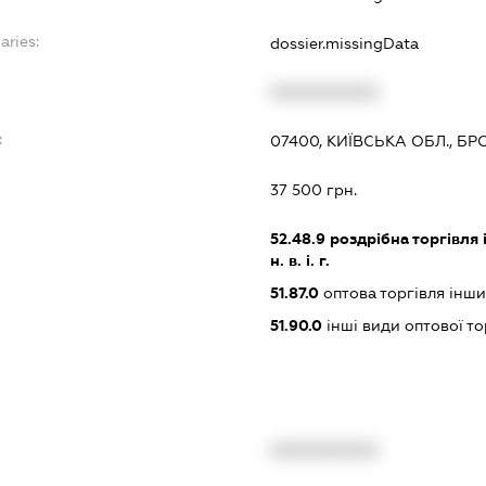
aries:
dossier.missingData
XXXXXXXXXX
:
07400, КИЇВСЬКА ОБЛ., БРО
37 500 грн.
52.48.9
роздрібна торгівля
н. в. і. г.
51.87.0
оптова торгівля інш
51.90.0
інші види оптової то
XXXXXXXXXX