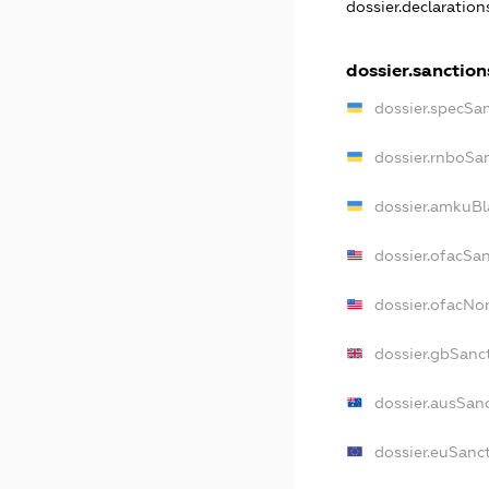
dossier.declaratio
dossier.sanction
dossier.specSa
dossier.rnboSa
dossier.amkuBl
dossier.ofacSa
dossier.ofacN
dossier.gbSanc
dossier.ausSan
dossier.euSanc