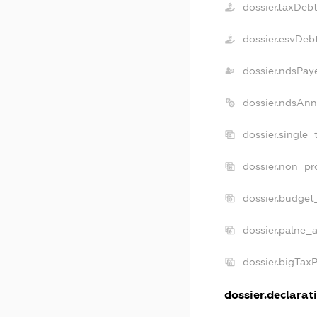
dossier.taxDeb
dossier.esvDeb
dossier.ndsPay
dossier.ndsAnn
dossier.single
dossier.non_pr
dossier.budget
dossier.palne_a
dossier.bigTax
dossier.declarati