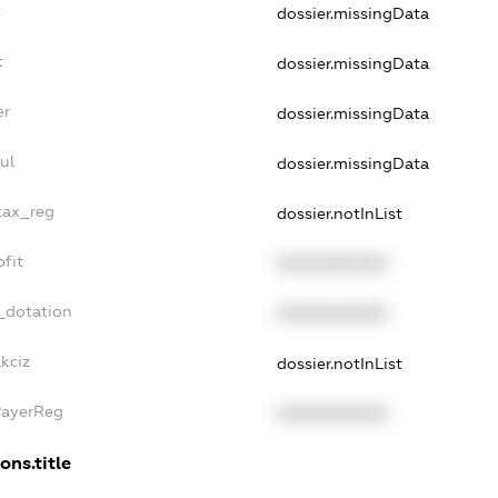
t
dossier.missingData
t
dossier.missingData
er
dossier.missingData
ul
dossier.missingData
_tax_reg
dossier.notInList
ofit
XXXXXXXXXX
_dotation
XXXXXXXXXX
kciz
dossier.notInList
PayerReg
XXXXXXXXXX
ons.title