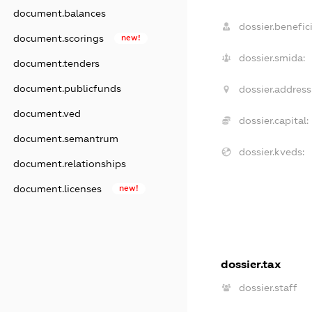
document.balances
dossier.benefici
document.scorings
new!
dossier.smida:
document.tenders
document.publicfunds
dossier.address
document.ved
dossier.capital:
document.semantrum
dossier.kveds:
document.relationships
document.licenses
new!
dossier.tax
dossier.staff