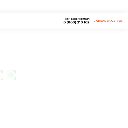
caHeader.contact
CAHEADER.GETTEST
0 (800) 210 102
0