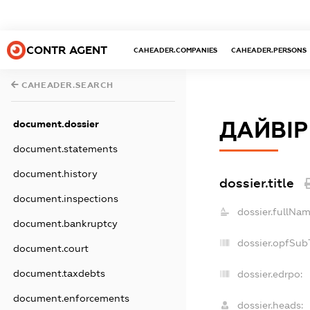
CONTR AGENT
CAHEADER.COMPANIES
CAHEADER.PERSONS
CAHEADER.SEARCH
ДАЙВІР
document.dossier
document.statements
document.history
dossier.title
document.inspections
dossier.fullNam
document.bankruptcy
dossier.opfSub
document.court
document.taxdebts
dossier.edrpo:
document.enforcements
dossier.heads: