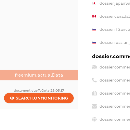
dossier.japanS
dossier.canada
dossier.rfSanct
dossier.russian
dossier.commer
dossier.commer
freemium.actualData
dossier.commer
document.dueToDate
25.03.17
dossier.commer
SEARCH.ONMONITORING
dossier.commer
dossier.commer