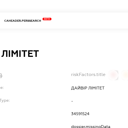
BETA
CAHEADER.PERSSEARCH
 ЛІМІТЕТ
riskFactors.title
0
0
e:
ДАЙВІР ЛІМІТЕТ
Type:
-
34591524
dossier.missingData