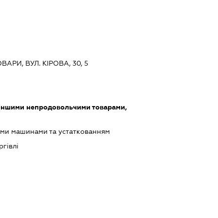
ВАРИ, ВУЛ. КІРОВА, 30, 5
 іншими непродовольчими товарами,
ими машинами та устаткованням
ргівлі