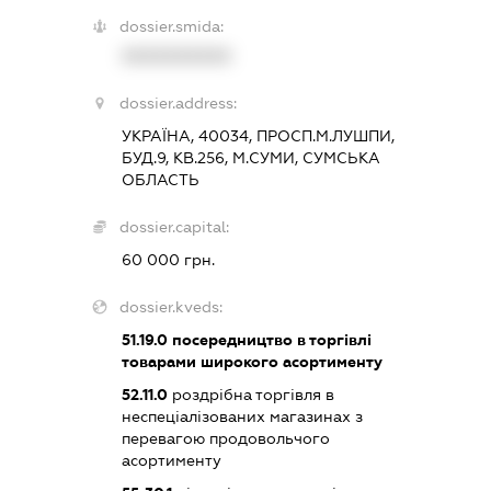
dossier.smida:
XXXXXXXXXX
dossier.address:
УКРАЇНА, 40034, ПРОСП.М.ЛУШПИ,
БУД.9, КВ.256, М.СУМИ, СУМСЬКА
ОБЛАСТЬ
dossier.capital:
60 000 грн.
dossier.kveds:
51.19.0
посередництво в торгівлі
товарами широкого асортименту
52.11.0
роздрібна торгівля в
неспеціалізованих магазинах з
перевагою продовольчого
асортименту