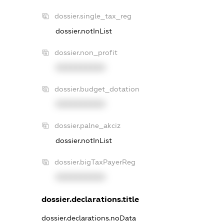
dossier.single_tax_reg
dossier.notInList
dossier.non_profit
XXXXXXXXXX
dossier.budget_dotation
XXXXXXXXXX
dossier.palne_akciz
dossier.notInList
dossier.bigTaxPayerReg
XXXXXXXXXX
dossier.declarations.title
dossier.declarations.noData