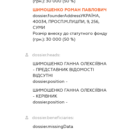
(грн.):
30 000
(50 %)
ШИМОШЕНКО РОМАН ПАВЛОВИЧ
dossier.founderAddress
УКРАЇНА,
40034, ПРОСП.М.ЛУШПИ, 9, 256,
СУМИ
Розмір внеску до статутного фонду
(грн.):
30 000
(50 %)
dossier.heads:
ШИМОШЕНКО ГАННА ОЛЕКСІЇВНА
-
ПРЕДСТАВНИК
ВІДОМОСТІ
ВІДСУТНІ
dossier.position -
ШИМОШЕНКО ГАННА ОЛЕКСІЇВНА
-
КЕРІВНИК
dossier.position -
dossier.beneficiaries:
dossier.missingData