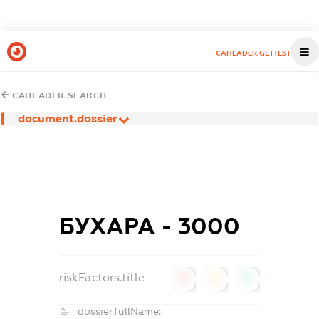
CAHEADER.GETTEST
CAHEADER.SEARCH
document.dossier
БУХАРА - 3000
riskFactors.title
0
0
0
dossier.fullName: