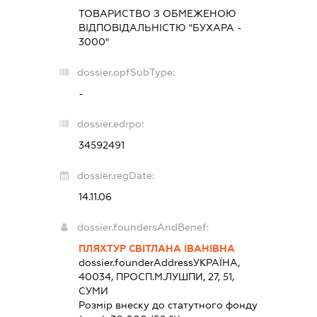
ТОВАРИСТВО З ОБМЕЖЕНОЮ
ВІДПОВІДАЛЬНІСТЮ "БУХАРА -
3000"
dossier.opfSubType:
-
dossier.edrpo:
34592491
dossier.regDate:
14.11.06
dossier.foundersAndBenef:
ПЛЯХТУР СВІТЛАНА ІВАНІВНА
dossier.founderAddress
УКРАЇНА,
40034, ПРОСП.М.ЛУШПИ, 27, 51,
СУМИ
Розмір внеску до статутного фонду