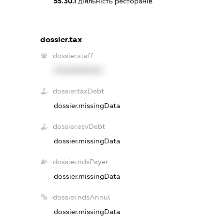
55.30.1
діяльність ресторанів
dossier.tax
dossier.staff
XXXXXXXXXX
dossier.taxDebt
dossier.missingData
dossier.esvDebt
dossier.missingData
dossier.ndsPayer
dossier.missingData
dossier.ndsAnnul
dossier.missingData