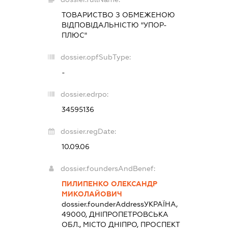
ТОВАРИСТВО З ОБМЕЖЕНОЮ
ВІДПОВІДАЛЬНІСТЮ "УПОР-
ПЛЮС"
dossier.opfSubType:
-
dossier.edrpo:
34595136
dossier.regDate:
10.09.06
dossier.foundersAndBenef:
ПИЛИПЕНКО ОЛЕКСАНДР
МИКОЛАЙОВИЧ
dossier.founderAddress
УКРАЇНА,
49000, ДНІПРОПЕТРОВСЬКА
ОБЛ., МІСТО ДНІПРО, ПРОСПЕКТ