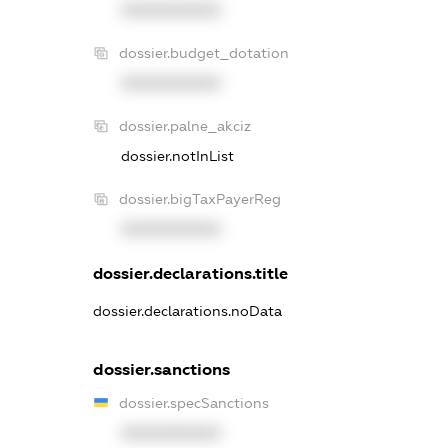
XXXXXXXXXX
dossier.budget_dotation
XXXXXXXXXX
dossier.palne_akciz
dossier.notInList
dossier.bigTaxPayerReg
XXXXXXXXXX
dossier.declarations.title
dossier.declarations.noData
dossier.sanctions
dossier.specSanctions
XXXXXXXXXX