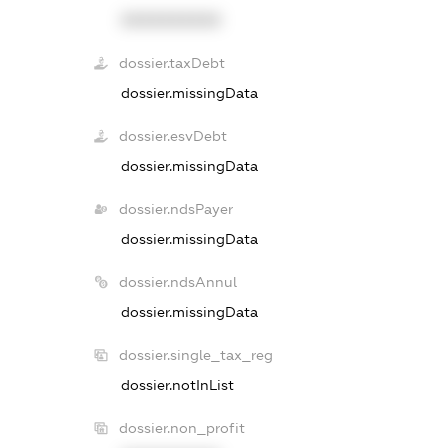
XXXXXXXXXX
dossier.taxDebt
dossier.missingData
dossier.esvDebt
dossier.missingData
dossier.ndsPayer
dossier.missingData
dossier.ndsAnnul
dossier.missingData
dossier.single_tax_reg
dossier.notInList
dossier.non_profit