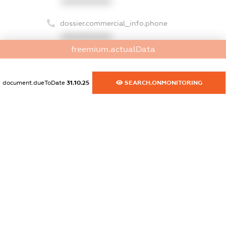
XXXXXXXXXX
dossier.commercial_info.phone
XXXXXXXXXX
freemium.actualData
dossier.commercial_info.fax
XXXXXXXXXX
document.dueToDate
31.10.25
SEARCH.ONMONITORING
dossier.commercial_info.email
XXXXXXXXXX
dossier.commercial_info.website
XXXXXXXXXX
dossier.commercial_info.activity
XXXXXXXXXX
freemium.exampleText_1