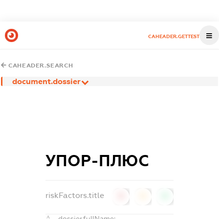
CAHEADER.GETTEST
CAHEADER.SEARCH
document.dossier
УПОР-ПЛЮС
riskFactors.title
0
0
0
dossier.fullName: