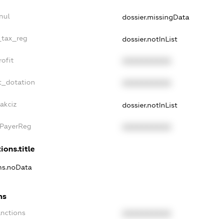
nul
dossier.missingData
_tax_reg
dossier.notInList
ofit
XXXXXXXXXX
t_dotation
XXXXXXXXXX
akciz
dossier.notInList
xPayerReg
XXXXXXXXXX
ions.title
ons.noData
ns
anctions
XXXXXXXXXX