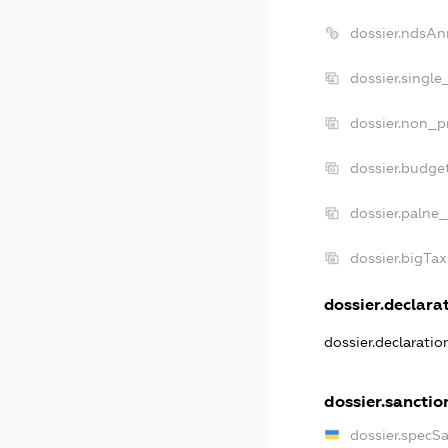
dossier.ndsAn
dossier.single
dossier.non_pr
dossier.budge
dossier.palne_
dossier.bigTa
dossier.declarat
dossier.declarati
dossier.sanctio
dossier.specS