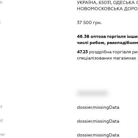
s:
УКРАЇНА, 65031, ОДЕСЬКА 
НОВОМОСКОВСЬКА ДОРОГ
:
37 500 грн.
46.38
оптова торгівля інши
числі рибою, ракоподібни
47.23
роздрібна торгівля р
спеціалізованих магазинах
XXXXXXXXXX
bt
dossier.missingData
bt
dossier.missingData
yer
dossier.missingData