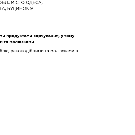
ОБЛ., МІСТО ОДЕСА,
А, БУДИНОК 9
ми продуктами харчування, у тому
ми та молюсками
ибою, ракоподібними та молюсками в