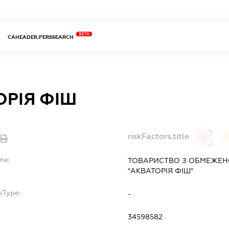
BETA
CAHEADER.PERSSEARCH
ОРІЯ ФІШ
riskFactors.title
0
0
me:
ТОВАРИСТВО З ОБМЕЖЕН
"АКВАТОРІЯ ФІШ"
bType:
-
34598582