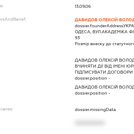
e:
13.09.06
ersAndBenef:
ДАВИДОВ ОЛЕКСІЙ ВОЛ
dossier.founderAddress
УКРА
ОДЕСА, ВУЛ.АКАДЕМІКА Ф
93
Розмір внеску до статутног
ДАВИДОВ ОЛЕКСІЙ ВОЛ
ВЧИНЯТИ ДІЇ ВІД ІМЕНІ Ю
ПІДПИСУВАТИ ДОГОВОРИ 
dossier.position -
ДАВИДОВ ОЛЕКСІЙ ВОЛ
dossier.position -
iaries:
dossier.missingData
XXXXXXXXXX