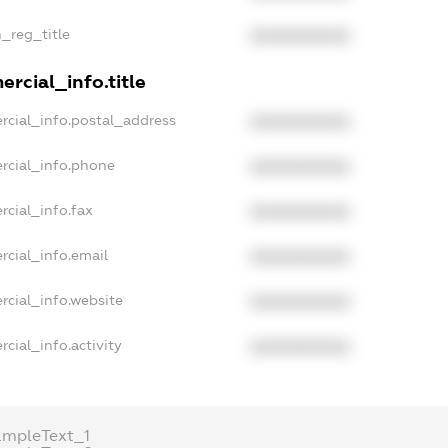
n_reg_title
XXXXXXXXXX
rcial_info.title
rcial_info.postal_address
XXXXXXXXXX
rcial_info.phone
XXXXXXXXXX
rcial_info.fax
XXXXXXXXXX
rcial_info.email
XXXXXXXXXX
rcial_info.website
XXXXXXXXXX
cial_info.activity
XXXXXXXXXX
ampleText_1