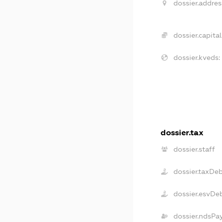
dossier.addres
dossier.capital
dossier.kveds:
dossier.tax
dossier.staff
dossier.taxDe
dossier.esvDe
dossier.ndsPa