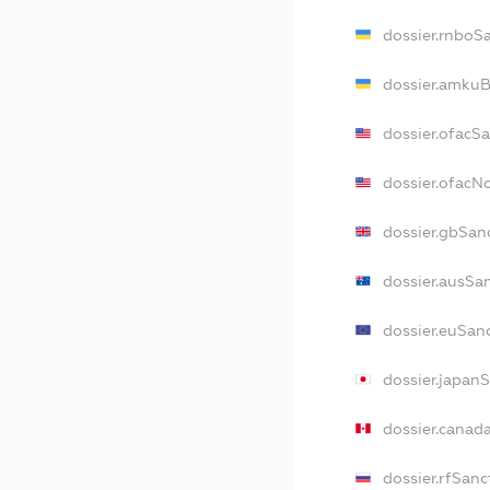
dossier.rnboS
dossier.amkuB
dossier.ofacS
dossier.ofac
dossier.gbSan
dossier.ausSa
dossier.euSan
dossier.japan
dossier.canad
dossier.rfSanc