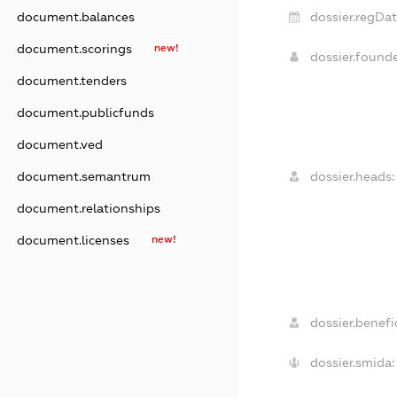
dossier.regDat
document.balances
document.scorings
new!
dossier.found
document.tenders
document.publicfunds
document.ved
dossier.heads:
document.semantrum
document.relationships
document.licenses
new!
dossier.benefic
dossier.smida: