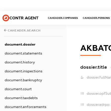
CONTR AGENT
CAHEADER.COMPANIES
CAHEADER.PERSONS
CAHEADER.SEARCH
document.dossier
АКВАТ
document.statements
document.history
dossier.title
document.inspections
dossier.fullNa
document.bankruptcy
document.court
dossier.opfSu
document.taxdebts
dossier.edrpo:
document.enforcements