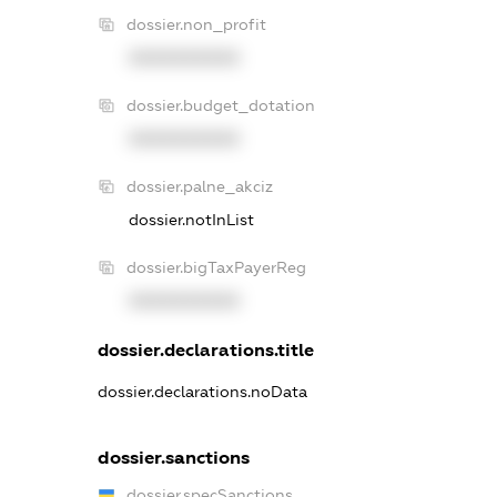
dossier.non_profit
XXXXXXXXXX
dossier.budget_dotation
XXXXXXXXXX
dossier.palne_akciz
dossier.notInList
dossier.bigTaxPayerReg
XXXXXXXXXX
dossier.declarations.title
dossier.declarations.noData
dossier.sanctions
dossier.specSanctions