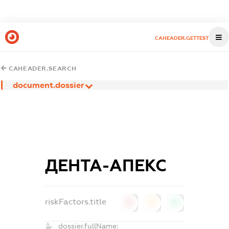
CAHEADER.GETTEST
CAHEADER.SEARCH
document.dossier
ДЕНТА-АПЕКС
riskFactors.title
0
0
0
dossier.fullName: