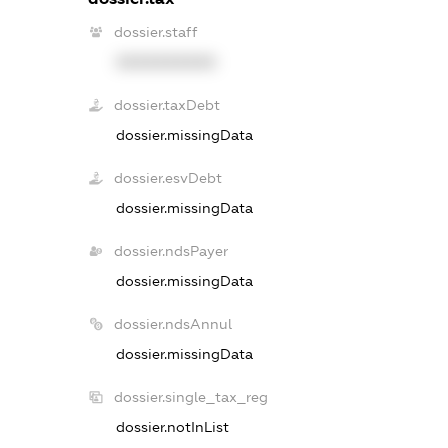
dossier.staff
XXXXXXXXXX
dossier.taxDebt
dossier.missingData
dossier.esvDebt
dossier.missingData
dossier.ndsPayer
dossier.missingData
dossier.ndsAnnul
dossier.missingData
dossier.single_tax_reg
dossier.notInList