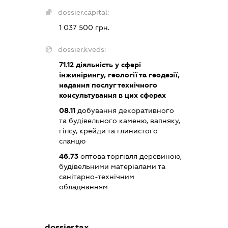
dossier.capital:
1 037 500 грн.
dossier.kveds:
71.12
діяльність у сфері
інжинірингу, геології та геодезії,
надання послуг технічного
консультування в цих сферах
08.11
добування декоративного
та будівельного каменю, вапняку,
гіпсу, крейди та глинистого
сланцю
46.73
оптова торгівля деревиною,
будівельними матеріалами та
санітарно-технічним
обладнанням
dossier.tax