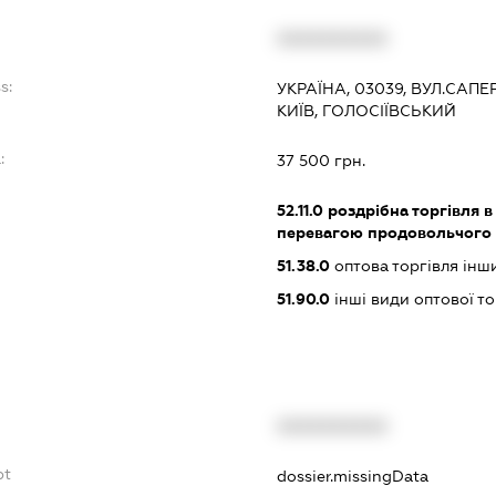
XXXXXXXXXX
s:
УКРАЇНА, 03039, ВУЛ.САПЕ
КИЇВ, ГОЛОСІЇВСЬКИЙ
:
37 500 грн.
52.11.0
роздрібна торгівля в
перевагою продовольчого
51.38.0
оптова торгівля ін
51.90.0
інші види оптової то
XXXXXXXXXX
bt
dossier.missingData