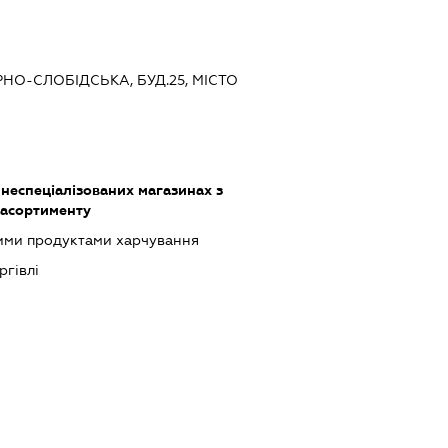
РНО-СЛОБІДСЬКА, БУД.25, МІСТО
 неспеціалізованих магазинах з
 асортименту
шими продуктами харчування
ргівлі