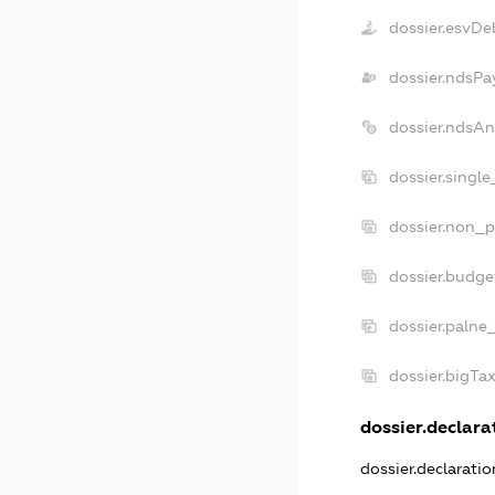
dossier.esvDe
dossier.ndsPa
dossier.ndsAn
dossier.singl
dossier.non_p
dossier.budge
dossier.palne
dossier.bigTa
dossier.declarat
dossier.declarati