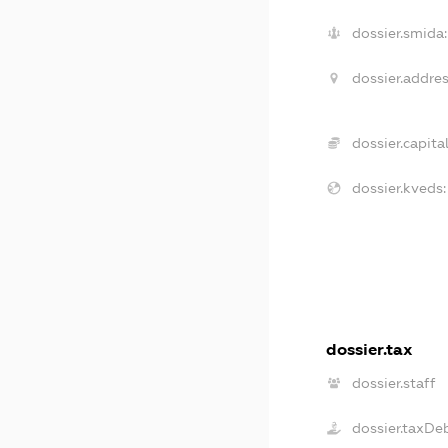
dossier.smida:
dossier.addres
dossier.capital
dossier.kveds:
dossier.tax
dossier.staff
dossier.taxDe