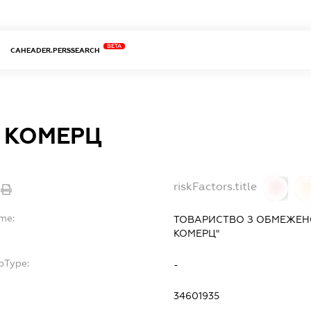
BETA
CAHEADER.PERSSEARCH
О КОМЕРЦ
riskFactors.title
0
ame:
ТОВАРИСТВО З ОБМЕЖЕНО
КОМЕРЦ"
bType:
-
34601935