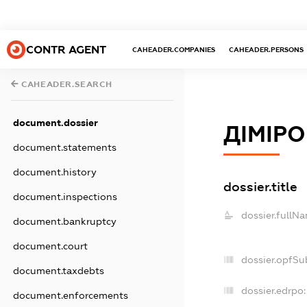
CONTR AGENT
CAHEADER.COMPANIES
CAHEADER.PERSONS
CAHEADER.SEARCH
document.dossier
ДІМІР
document.statements
document.history
dossier.title
document.inspections
dossier.fullN
document.bankruptcy
document.court
dossier.opfSu
document.taxdebts
dossier.edrpo:
document.enforcements