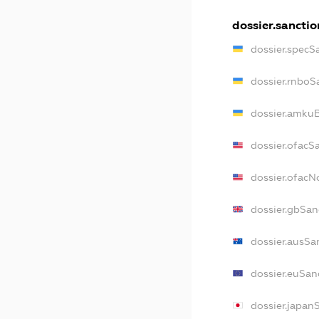
dossier.sanctio
dossier.specS
dossier.rnboS
dossier.amkuB
dossier.ofacS
dossier.ofac
dossier.gbSan
dossier.ausSa
dossier.euSan
dossier.japan