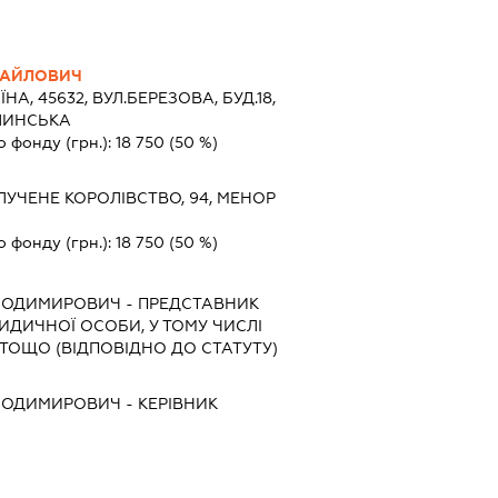
ХАЙЛОВИЧ
ЇНА, 45632, ВУЛ.БЕРЕЗОВА, БУД.18,
ОЛИНСЬКА
о фонду (грн.):
18 750
(50 %)
УЧЕНЕ КОРОЛІВСТВО, 94, МЕНОР
о фонду (грн.):
18 750
(50 %)
ЛОДИМИРОВИЧ
-
ПРЕДСТАВНИК
РИДИЧНОЇ ОСОБИ, У ТОМУ ЧИСЛІ
ТОЩО (ВІДПОВІДНО ДО СТАТУТУ)
ЛОДИМИРОВИЧ
-
КЕРІВНИК