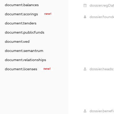
document.balances
dossier.regDat
document.scorings
new!
dossier.foun
document.tenders
document.publicfunds
document.ved
document.semantrum
document.relationships
dossier.heads:
document.licenses
new!
dossier.benefic