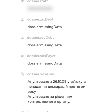
dossier.staff
XXXXXXXXXX
dossier.taxDebt
dossier.missingData
dossier.esvDebt
dossier.missingData
dossier.ndsPayer
dossier.missingData
dossier.ndsAnnul
Анульовано з 26.10.09 у зв'язку з:
ненадання декларацiй протягом
року
Анульовано за рiшенням
контролюючого органу.