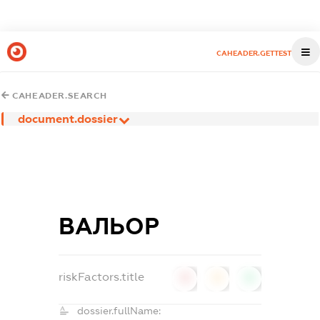
CAHEADER.GETTEST
CAHEADER.SEARCH
document.dossier
ВАЛЬОР
riskFactors.title
0
0
0
dossier.fullName: