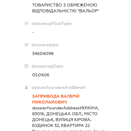
ТОВАРИСТВО З ОБМЕЖЕНОЮ
ВІДПОВІДАЛЬНІСТЮ "ВАЛЬОР"
dossier.opfSubType:
-
dossier.edrpo:
34604098
dossier.regDate:
05.09.06
dossier.foundersAndBenef:
ЗАПРИВОДА ВАЛЕРІЙ
МИКОЛАЙОВИЧ
dossier.founderAddress
УКРАЇНА,
83016, ДОНЕЦЬКА ОБЛ., МІСТО
ДОНЕЦЬК, ВУЛИЦЯ КІРОВА,
БУДИНОК 32, КВАРТИРА 22