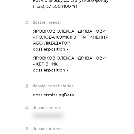
Розмір внеску до статутного фонду
(грн.):
37 500
(100 %)
dossier.heads:
ЯРОВІКОВ ОЛЕКСАНДР ІВАНОВИЧ
-
ГОЛОВА КОМІСІЇ З ПРИПИНЕННЯ
АБО ЛІКВІДАТОР
dossier.position -
ЯРОВІКОВ ОЛЕКСАНДР ІВАНОВИЧ
-
КЕРІВНИК
dossier.position -
dossier.beneficiaries:
dossier.missingData
dossier.smida:
XXXXXXXXXX
dossier.address: