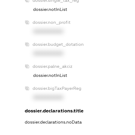
dossier.single_tax_reg
dossier.notInList
dossier.non_profit
XXXXXXXXXX
dossier.budget_dotation
XXXXXXXXXX
dossier.palne_akciz
dossier.notInList
dossier.bigTaxPayerReg
XXXXXXXXXX
dossier.declarations.title
dossier.declarations.noData