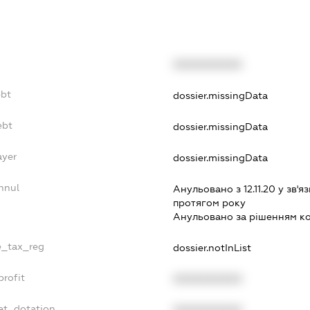
XXXXXXXXXX
ebt
dossier.missingData
ebt
dossier.missingData
ayer
dossier.missingData
nnul
Анульовано з 12.11.20 у зв'яз
протягом року
Анульовано за рiшенням к
le_tax_reg
dossier.notInList
profit
XXXXXXXXXX
et_dotation