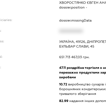
ХВОРОСТЯНКО ЄВГЕН АН
dossier.position -
ciaries:
dossier.missingData
:
XXXXXXXXXX
ss:
УКРАЇНА, 49126, ДНІПРОПЕ
БУЛЬВАР СЛАВИ, 45
l:
651 713 467,03 грн.
:
47.11
роздрібна торгівля в н
переважно продуктами хар
виробами
10.72
виробництво сухарів і
борошняних кондитерських в
тривалого зберігання
82.99
надання інших допоміж