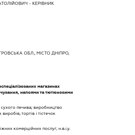
АТОЛІЙОВИЧ
-
КЕРІВНИК
ТРОВСЬКА ОБЛ., МІСТО ДНІПРО,
еспеціалізованих магазинах
чування, напоями та тютюновими
 сухого печива; виробництво
иробів, тортів і тістечок
них комерційних послуг, н.в.і.у.