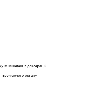
ку з:
ненадання декларацiй
онтролюючого органу.