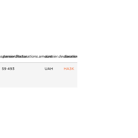
ns.personStatus
dossier.declarations.amount
dossier.declarations.currency
dossier.declarations.source
59 493
UAH
НАЗК