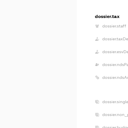
dossier.tax
dossier.staff
dossier.taxD
dossier.esvD
dossier.ndsP
dossier.ndsA
dossier.sing
dossier.non_
dossier.budg