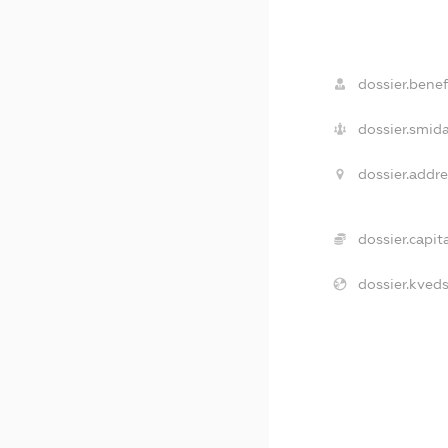
dossier.benefi
dossier.smida
dossier.addre
dossier.capita
dossier.kveds