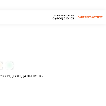
caHeader.contact
CAHEADER.GETTEST
0 (800) 210 102
0
0
ОЮ ВІДПОВІДАЛЬНІСТЮ