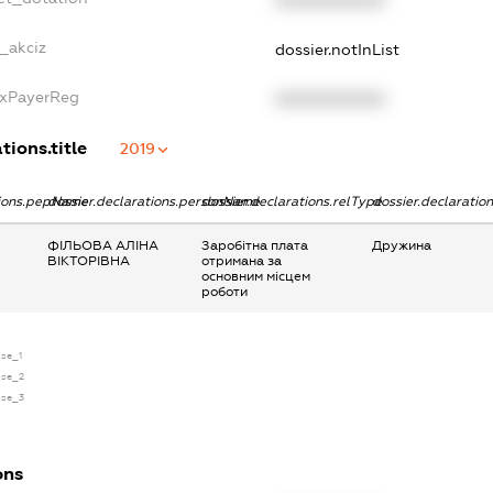
XXXXXXXXXX
_akciz
dossier.notInList
axPayerReg
XXXXXXXXXX
tions.title
2019
tions.pepName
dossier.declarations.personName
dossier.declarations.relType
dossier.declaratio
ФІЛЬОВА АЛІНА
Заробітна плата
Дружина
ВІКТОРІВНА
отримана за
основним місцем
роботи
nse_1
nse_2
nse_3
ons