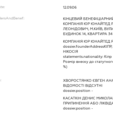
te:
12.09.06
dersAndBenef:
КІНЦЕВИЙ БЕНЕФІЦІАРНИ
КОМПАНІЯ ЮР ЮНАЙТЕД РІ
ЛЕОНІДОВИЧ, М.КИЇВ, ВУ
БУДИНОК 14, КВАРТИРА 34
КОМПАНІЯ ЮР ЮНАЙТЕД Р
dossier.founderAddress
КІПР
НІКОСІЯ
statements.nationality:
Кіпр
Розмір внеску до статутног
%)
:
ХВОРОСТЯНКО ЄВГЕН АН
ВІДОМОСТІ ВІДСУТНІ
dossier.position -
КАСАТКІН ДЕНИС МИКОЛ
ПРИПИНЕННЯ АБО ЛІКВІД
dossier.position -