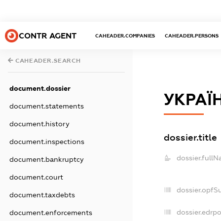
CONTR AGENT
CAHEADER.COMPANIES
CAHEADER.PERSONS
CAHEADER.SEARCH
document.dossier
УКРАЇ
document.statements
document.history
dossier.title
document.inspections
dossier.fullN
document.bankruptcy
document.court
dossier.opfS
document.taxdebts
dossier.edrpo
document.enforcements