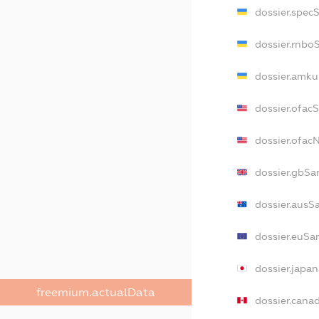
dossier.spec
dossier.rnbo
dossier.amku
dossier.ofac
dossier.ofa
dossier.gbSa
dossier.ausS
dossier.euSa
dossier.japa
freemium.actualData
dossier.cana