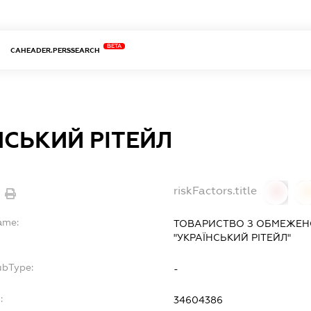
BETA
CAHEADER.PERSSEARCH
НСЬКИЙ РІТЕЙЛ
riskFactors.title
0
ame:
ТОВАРИСТВО З ОБМЕЖЕН
"УКРАЇНСЬКИЙ РІТЕЙЛ"
ubType:
-
:
34604386