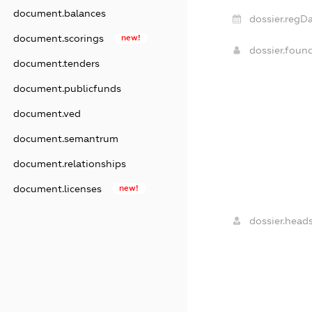
document.balances
dossier.regDa
document.scorings
new!
dossier.foun
document.tenders
document.publicfunds
document.ved
document.semantrum
document.relationships
document.licenses
new!
dossier.heads