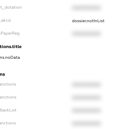
et_dotation
XXXXXXXXXX
_akciz
dossier.notInList
axPayerReg
XXXXXXXXXX
tions.title
ons.noData
ons
anctions
XXXXXXXXXX
anctions
XXXXXXXXXX
lackList
XXXXXXXXXX
anctions
XXXXXXXXXX