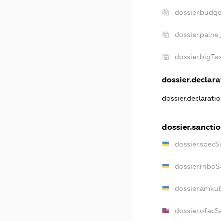
dossier.budg
dossier.palne
dossier.bigT
dossier.declara
dossier.declarati
dossier.sancti
dossier.specS
dossier.rnboS
dossier.amkuB
dossier.ofacS