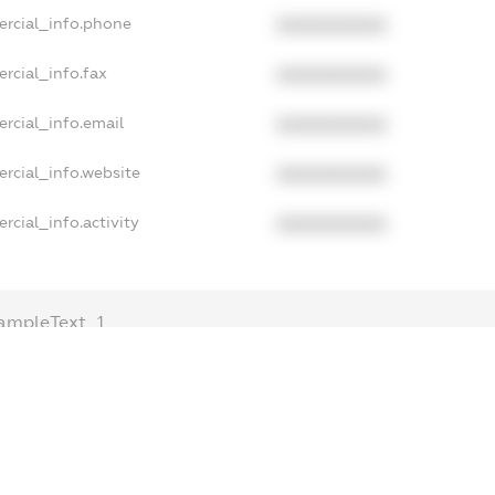
ercial_info.phone
XXXXXXXXXX
rcial_info.fax
XXXXXXXXXX
rcial_info.email
XXXXXXXXXX
rcial_info.website
XXXXXXXXXX
rcial_info.activity
XXXXXXXXXX
ampleText_1
ampleText_2
nonymousPerSearch2
ETAILS
FREEMIUM.REGISTER