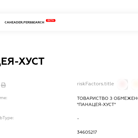
BETA
CAHEADER.PERSSEARCH
ЕЯ-ХУСТ
riskFactors.title
0
ame:
ТОВАРИСТВО З ОБМЕЖЕН
"ПАНАЦЕЯ-ХУСТ"
ubType:
-
:
34605217