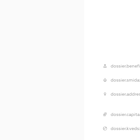
dossier.benefi
dossier.smida
dossier.addre
dossier.capita
dossier.kveds