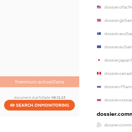
dossier.ofac
dossier.gbSa
dossier.ausSa
dossier.euSan
dossier.japan
dossier.cana
freemium.actualData
dossier.rfSan
document.dueToDate
08.12.23
dossier.russi
SEARCH.ONMONITORING
dossier.comm
dossier.comm