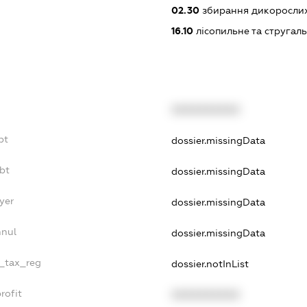
02.30
збирання дикорослих
16.10
лісопильне та стругал
XXXXXXXXXX
bt
dossier.missingData
ebt
dossier.missingData
yer
dossier.missingData
nnul
dossier.missingData
e_tax_reg
dossier.notInList
rofit
XXXXXXXXXX