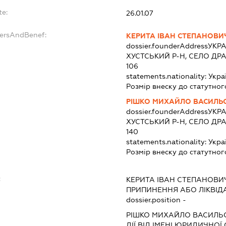
te:
26.01.07
dersAndBenef:
КЕРИТА ІВАН СТЕПАНОВИ
dossier.founderAddress
УКРА
ХУСТСЬКИЙ Р-Н, СЕЛО ДР
106
statements.nationality:
Укра
Розмір внеску до статутног
РІШКО МИХАЙЛО ВАСИЛЬ
dossier.founderAddress
УКРА
ХУСТСЬКИЙ Р-Н, СЕЛО ДР
140
statements.nationality:
Укра
Розмір внеску до статутног
:
КЕРИТА ІВАН СТЕПАНОВИ
ПРИПИНЕННЯ АБО ЛІКВІД
dossier.position -
РІШКО МИХАЙЛО ВАСИЛЬ
ДІЇ ВІД ІМЕНІ ЮРИДИЧНОЇ