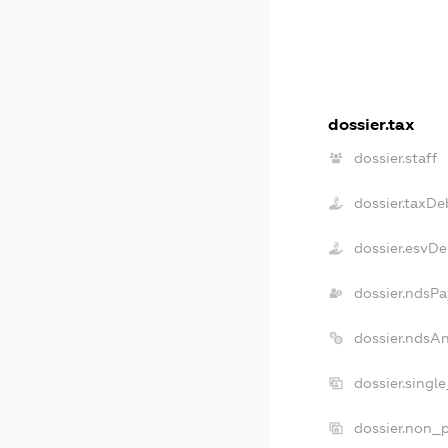
dossier.tax
dossier.staff
dossier.taxDe
dossier.esvD
dossier.ndsPa
dossier.ndsA
dossier.singl
dossier.non_p