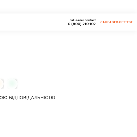
caHeader.contact
CAHEADER.GETTEST
0 (800) 210 102
0
0
ОЮ ВІДПОВІДАЛЬНІСТЮ