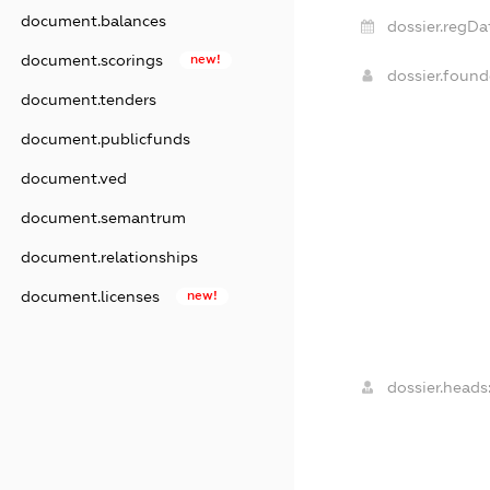
document.balances
dossier.regDa
document.scorings
new!
dossier.foun
document.tenders
document.publicfunds
document.ved
document.semantrum
document.relationships
document.licenses
new!
dossier.heads