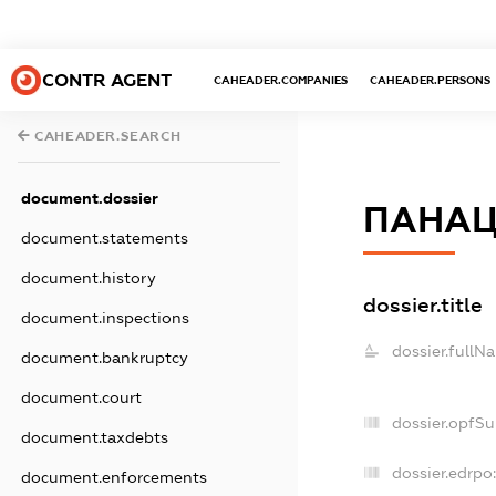
CONTR AGENT
CAHEADER.COMPANIES
CAHEADER.PERSONS
CAHEADER.SEARCH
document.dossier
ПАНАЦ
document.statements
document.history
dossier.title
document.inspections
dossier.fullN
document.bankruptcy
document.court
dossier.opfS
document.taxdebts
dossier.edrpo
document.enforcements