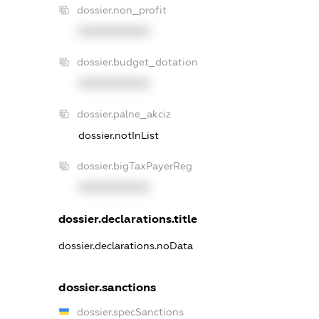
dossier.non_profit
XXXXXXXXXX
dossier.budget_dotation
XXXXXXXXXX
dossier.palne_akciz
dossier.notInList
dossier.bigTaxPayerReg
XXXXXXXXXX
dossier.declarations.title
dossier.declarations.noData
dossier.sanctions
dossier.specSanctions