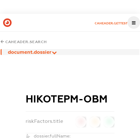
CAHEADER.GETTEST
CAHEADER.SEARCH
document.dossier
НІКОТЕРМ-ОВМ
riskFactors.title
0
0
0
dossier.fullName: