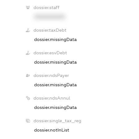
dossier.staff
XXXXXXXXXX
dossier.taxDebt
dossier.missingData
dossier.esvDebt
dossier.missingData
dossier.ndsPayer
dossier.missingData
dossier.ndsAnnul
dossier.missingData
dossier.single_tax_reg
dossier.notInList