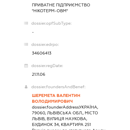
ПРИВАТНЕ ПІДПРИЄМСТВО
"НІКОТЕРМ-ОВМ"
dossier.opfSubType:
-
dossier.edrpo:
34606413
dossier.regDate:
21.11.06
dossier.foundersAndBenef:
ШЕРЕМЕТА ВАЛЕНТИН
ВОЛОДИМИРОВИЧ
dossier.founderAddress
УКРАЇНА,
79060, ЛЬВІВСЬКА ОБЛ., МІСТО
ЛЬВІВ, ВУЛИЦЯ НАУКОВА,
БУДИНОК 34, КВАРТИРА 251