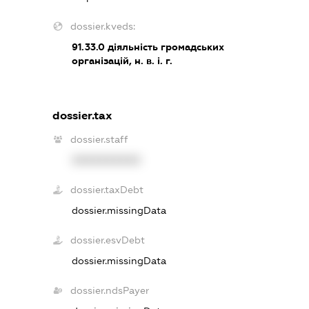
dossier.kveds:
91.33.0
діяльність громадських
організацій, н. в. і. г.
dossier.tax
dossier.staff
XXXXXXXXXX
dossier.taxDebt
dossier.missingData
dossier.esvDebt
dossier.missingData
dossier.ndsPayer