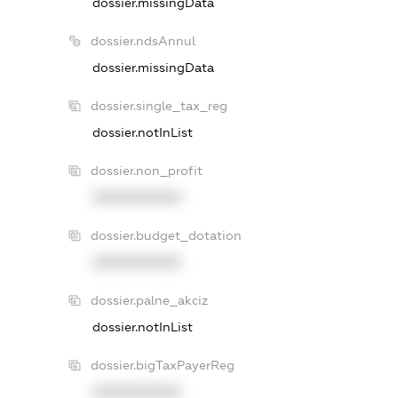
dossier.missingData
dossier.ndsAnnul
dossier.missingData
dossier.single_tax_reg
dossier.notInList
dossier.non_profit
XXXXXXXXXX
dossier.budget_dotation
XXXXXXXXXX
dossier.palne_akciz
dossier.notInList
dossier.bigTaxPayerReg
XXXXXXXXXX