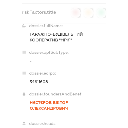
riskFactors.title
0
0
0
dossier.fullName:
ГАРАЖНО-БУДІВЕЛЬНИЙ
КООПЕРАТИВ "МРІЯ"
dossier.opfSubType:
-
dossier.edrpo:
34611608
dossier.foundersAndBenef:
НЄСТЄРОВ ВІКТОР
ОЛЕКСАНДРОВИЧ
dossier.heads: