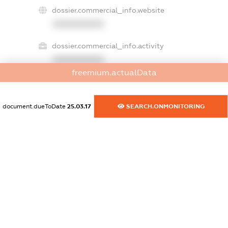
dossier.commercial_info.website
XXXXXXXXXX
dossier.commercial_info.activity
XXXXXXXXXX
freemium.actualData
freemium.exampleText_1
document.dueToDate
25.03.17
SEARCH.ONMONITORING
freemium.exampleText_2
freemium.anonymousPerSearch2
FREEMIUM.DETAILS
FREEMIUM.REGISTER