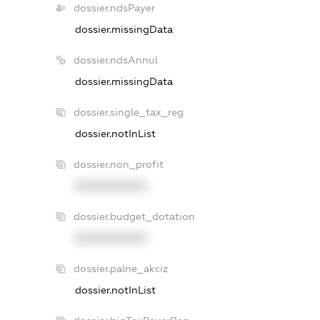
dossier.ndsPayer
dossier.missingData
dossier.ndsAnnul
dossier.missingData
dossier.single_tax_reg
dossier.notInList
dossier.non_profit
XXXXXXXXXX
dossier.budget_dotation
XXXXXXXXXX
dossier.palne_akciz
dossier.notInList