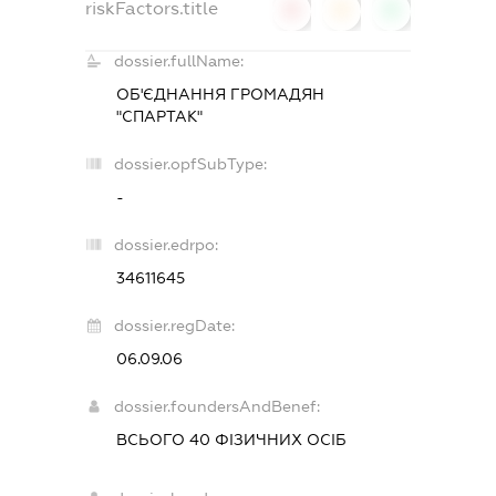
riskFactors.title
0
0
0
dossier.fullName:
ОБ'ЄДНАННЯ ГРОМАДЯН
"СПАРТАК"
dossier.opfSubType:
-
dossier.edrpo:
34611645
dossier.regDate:
06.09.06
dossier.foundersAndBenef:
ВСЬОГО 40 ФІЗИЧНИХ ОСІБ