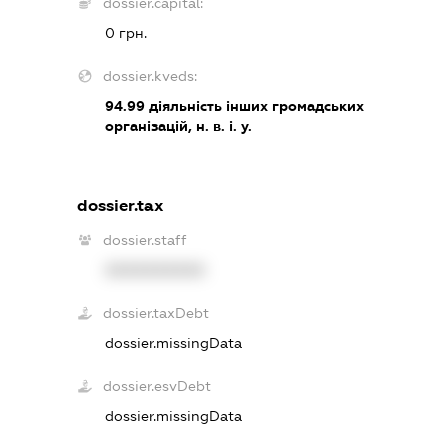
dossier.capital:
0 грн.
dossier.kveds:
94.99
діяльність інших громадських
організацій, н. в. і. у.
dossier.tax
dossier.staff
XXXXXXXXXX
dossier.taxDebt
dossier.missingData
dossier.esvDebt
dossier.missingData