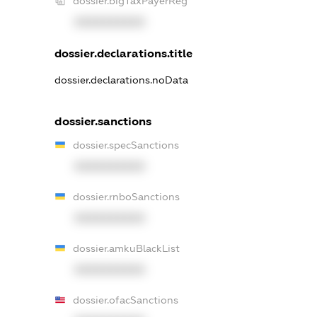
dossier.bigTaxPayerReg
XXXXXXXXXX
dossier.declarations.title
dossier.declarations.noData
dossier.sanctions
dossier.specSanctions
XXXXXXXXXX
dossier.rnboSanctions
XXXXXXXXXX
dossier.amkuBlackList
XXXXXXXXXX
dossier.ofacSanctions