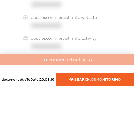
XXXXXXXXXX
dossier.commercial_info.website
XXXXXXXXXX
dossier.commercial_info.activity
XXXXXXXXXX
freemium.actualData
freemium.exampleText_1
freemium.exampleText_2
document.dueToDate
20.08.19
SEARCH.ONMONITORING
freemium.anonymousPerSearch2
FREEMIUM.DETAILS
FREEMIUM.REGISTER