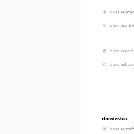
dossier.smi
dossier.addr
dossier.capi
dossier.kved
dossier.tax
dossier.staf