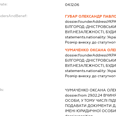
Date:
04.12.06
undersAndBenef:
ГУБАР ОЛЕКСАНДР ПАВЛ
dossier.founderAddress
УКРА
БІЛГОРОД-ДНІСТРОВСЬКИЙ
ВУЛ.НЕЗАЛЕЖНОСТІ, БУДИ
statements.nationality:
Укра
Розмір внеску до статутног
ЧУМАЧЕНКО ОКСАНА ОЛЕ
dossier.founderAddress
УКРА
БІЛГОРОД-ДНІСТРОВСЬКИЙ
ВУЛ.НЕЗАЛЕЖНОСТІ, БУДИ
statements.nationality:
Укра
Розмір внеску до статутног
ds:
ЧУМАЧЕНКО ОКСАНА ОЛЕ
dossier.from 29.02.24
ВЧИНЯТ
ОСОБИ, У ТОМУ ЧИСЛІ П
ПОДАВАТИ ДОКУМЕНТИ ДЛ
ІМЕНІ ЮРИДИЧНОЇ ОСОБ