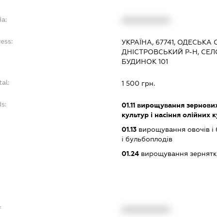
da:
XXXXXXXXXX
ess:
УКРАЇНА, 67741, ОДЕСЬКА 
ДНІСТРОВСЬКИЙ Р-Н, СЕЛ
БУДИНОК 101
tal:
1 500 грн.
s:
01.11
вирощування зернових 
культур і насіння олійних 
01.13
вирощування овочів і 
і бульбоплодів
01.24
вирощування зернятко
f
XXXXXXXXXX