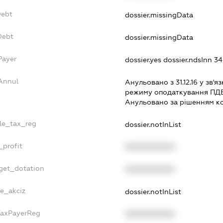
Debt
dossier.missingData
Debt
dossier.missingData
Payer
dossier.yes
dossier.ndsInn 3
sAnnul
Анульовано з 31.12.16 у зв'яз
режиму оподаткування ПД
Анульовано за рiшенням к
gle_tax_reg
dossier.notInList
_profit
XXXXXXXXXX
dget_dotation
XXXXXXXXXX
ne_akciz
dossier.notInList
gTaxPayerReg
XXXXXXXXXX