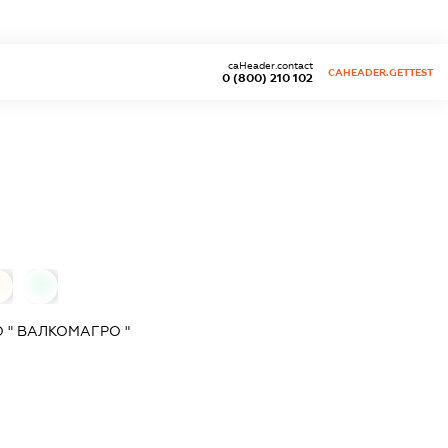
caHeader.contact
CAHEADER.GETTEST
0 (800) 210 102
0
0
 " ВАЛКОМАГРО "