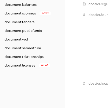
dossier.reg
document.balances
document.scorings
new!
dossier.fo
document.tenders
document.publicfunds
document.ved
document.semantrum
document.relationships
document.licenses
new!
dossier.hea