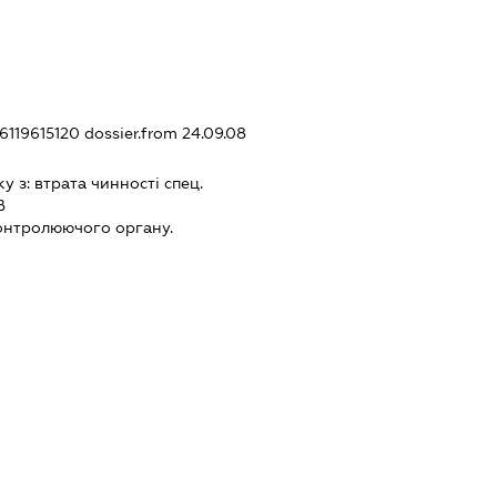
46119615120
dossier.from 24.09.08
ку з:
втрата чинностi спец.
В
онтролюючого органу.