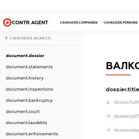
CONTR AGENT
CAHEADER.COMPANIES
CAHEADER.PERSONS
CAHEADER.SEARCH
document.dossier
ВАЛК
document.statements
document.history
dossier.titl
document.inspections
document.bankruptcy
dossier.ful
document.court
dossier.opf
document.taxdebts
dossier.edrp
document.enforcements