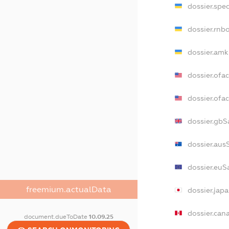
dossier.spe
dossier.rnb
dossier.amk
dossier.ofa
dossier.of
dossier.gbS
dossier.aus
dossier.euS
freemium.actualData
dossier.jap
dossier.can
document.dueToDate
10.09.25