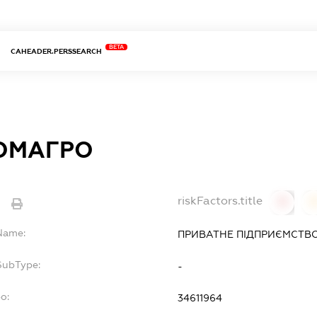
BETA
CAHEADER.PERSSEARCH
ОМАГРО
riskFactors.title
e
0
lName:
ПРИВАТНЕ ПІДПРИЄМСТВО
SubType:
-
o:
34611964