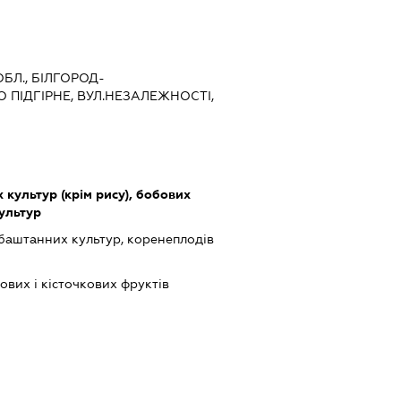
ОБЛ., БІЛГОРОД-
О ПІДГІРНЕ, ВУЛ.НЕЗАЛЕЖНОСТІ,
культур (крім рису), бобових
культур
баштанних культур, коренеплодів
вих і кісточкових фруктів