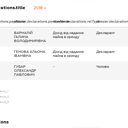
ations.title
2018
rations.pepName
dossier.declarations.personName
dossier.declarations.relType
dossier.declaratio
ВАРНАЛІЙ
Дохід від надання
Декларант
ГАЛИНА
майна в оренду
ВОЛОДИМИРІВНА
ГЕНОВА АЛЬОНА
Дохід від надання
Декларант
ІВАНІВНА
майна в оренду
ГУБАР
-
Чоловік
ОЛЕКСАНДР
ПАВЛОВИЧ
cense_1
icense_2
icense_3
ions