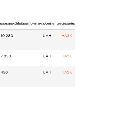
ns.personStatus
dossier.declarations.amount
dossier.declarations.currency
dossier.declarations.source
10 280
UAH
НАЗК
7 850
UAH
НАЗК
450
UAH
НАЗК