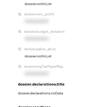
dossier.notInList
dossier.non_profit
XXXXXXXXXX
dossier.budget_dotation
XXXXXXXXXX
dossier.palne_akciz
dossier.notInList
dossier.bigTaxPayerReg
XXXXXXXXXX
dossier.declarations.title
dossier.declarations.noData