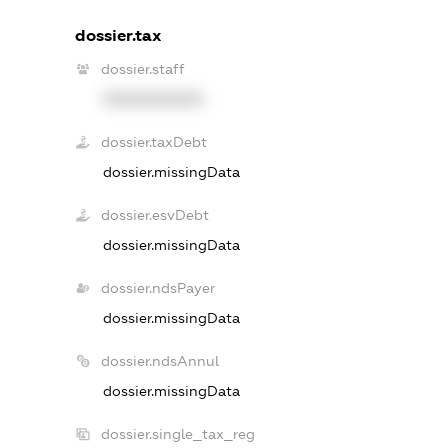
dossier.tax
dossier.staff
XXXXXXXXXX
dossier.taxDebt
dossier.missingData
dossier.esvDebt
dossier.missingData
dossier.ndsPayer
dossier.missingData
dossier.ndsAnnul
dossier.missingData
dossier.single_tax_reg