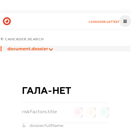
CAHEADER.GETTEST
CAHEADER.SEARCH
document.dossier
ГАЛА-НЕТ
riskFactors.title
0
0
0
dossier.fullName: