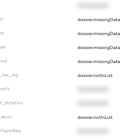
XXXXXXXXXX
bt
dossier.missingData
bt
dossier.missingData
yer
dossier.missingData
nnul
dossier.missingData
e_tax_reg
dossier.notInList
rofit
XXXXXXXXXX
et_dotation
XXXXXXXXXX
_akciz
dossier.notInList
axPayerReg
XXXXXXXXXX