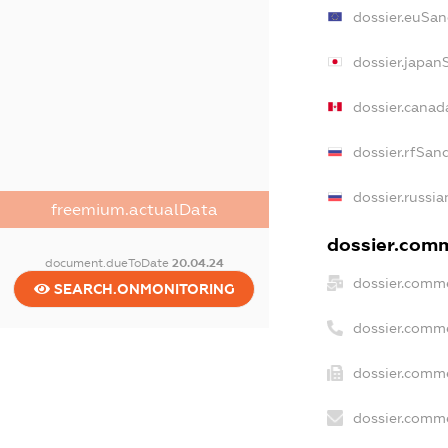
dossier.euSan
dossier.japan
dossier.canad
dossier.rfSan
dossier.russia
freemium.actualData
dossier.comme
document.dueToDate
20.04.24
dossier.comme
SEARCH.ONMONITORING
dossier.comm
dossier.comme
dossier.comme