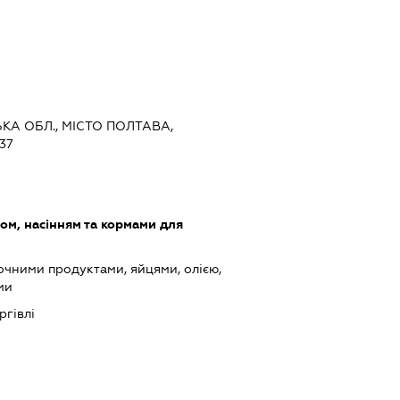
ЬКА ОБЛ., МІСТО ПОЛТАВА,
37
ом, насінням та кормами для
очними продуктами, яйцями, олією,
ми
ргівлі