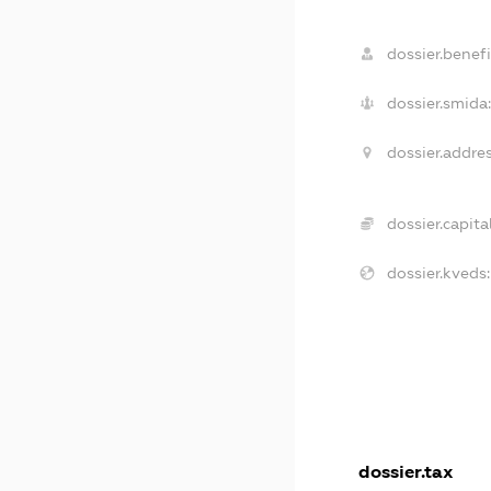
dossier.benefi
dossier.smida:
dossier.addres
dossier.capital
dossier.kveds:
dossier.tax