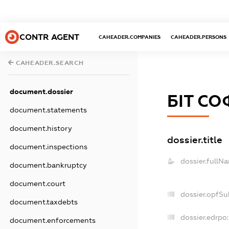
CONTR AGENT
CAHEADER.COMPANIES
CAHEADER.PERSONS
CAHEADER.SEARCH
document.dossier
БІТ СО
document.statements
document.history
dossier.title
document.inspections
dossier.fullN
document.bankruptcy
document.court
dossier.opfSu
document.taxdebts
dossier.edrpo:
document.enforcements