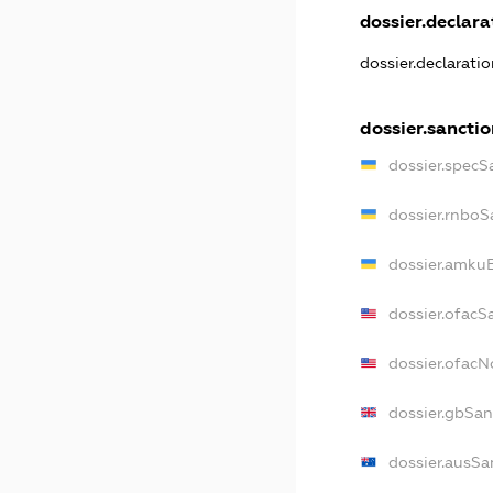
dossier.declarat
dossier.declarati
dossier.sanctio
dossier.specS
dossier.rnboS
dossier.amkuB
dossier.ofacS
dossier.ofac
dossier.gbSan
dossier.ausSa