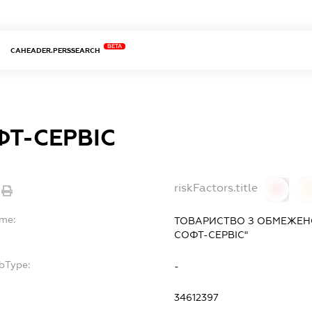
BETA
CAHEADER.PERSSEARCH
ФТ-СЕРВІС
riskFactors.title
0
ame:
ТОВАРИСТВО З ОБМЕЖЕНО
СОФТ-СЕРВІС"
bType:
-
34612397