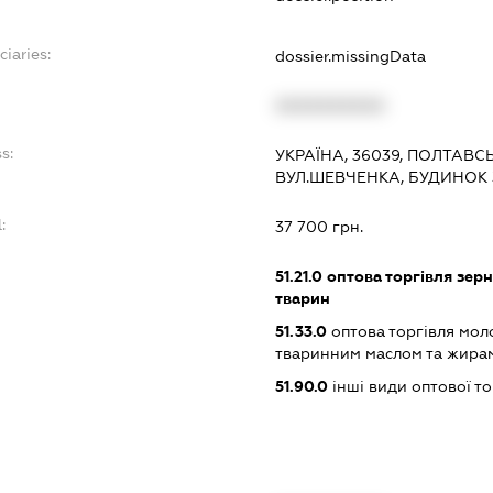
ciaries:
dossier.missingData
XXXXXXXXXX
s:
УКРАЇНА, 36039, ПОЛТАВС
ВУЛ.ШЕВЧЕНКА, БУДИНОК 
:
37 700 грн.
51.21.0
оптова торгівля зерн
тварин
51.33.0
оптова торгівля мол
тваринним маслом та жира
51.90.0
інші види оптової то