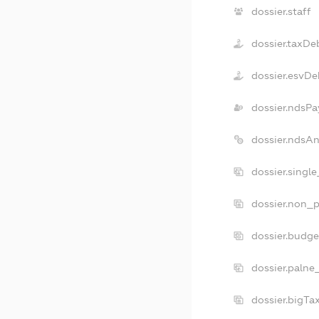
dossier.staff
dossier.taxDe
dossier.esvDe
dossier.ndsPa
dossier.ndsA
dossier.singl
dossier.non_p
dossier.budg
dossier.palne
dossier.bigT