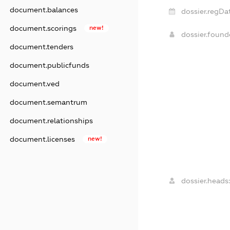
document.balances
dossier.regDa
document.scorings
new!
dossier.foun
document.tenders
document.publicfunds
document.ved
document.semantrum
document.relationships
document.licenses
new!
dossier.heads: