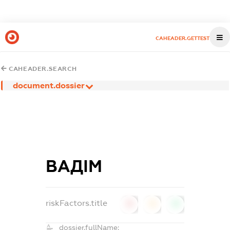
CAHEADER.GETTEST
CAHEADER.SEARCH
document.dossier
ВАДІМ
riskFactors.title
0
0
0
dossier.fullName: