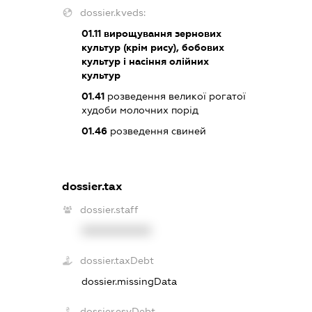
dossier.kveds:
01.11
вирощування зернових
культур (крім рису), бобових
культур і насіння олійних
культур
01.41
розведення великої рогатої
худоби молочних порід
01.46
розведення свиней
dossier.tax
dossier.staff
XXXXXXXXXX
dossier.taxDebt
dossier.missingData
dossier.esvDebt