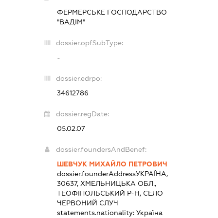
ФЕРМЕРСЬКЕ ГОСПОДАРСТВО
"ВАДІМ"
dossier.opfSubType:
-
dossier.edrpo:
34612786
dossier.regDate:
05.02.07
dossier.foundersAndBenef:
ШЕВЧУК МИХАЙЛО ПЕТРОВИЧ
dossier.founderAddress
УКРАЇНА,
30637, ХМЕЛЬНИЦЬКА ОБЛ.,
ТЕОФІПОЛЬСЬКИЙ Р-Н, СЕЛО
ЧЕРВОНИЙ СЛУЧ
statements.nationality:
Україна