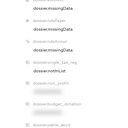
dossier.missingData
dossier.ndsPayer
dossier.missingData
dossier.ndsAnnul
dossier.missingData
dossier.single_tax_reg
dossier.notInList
dossier.non_profit
XXXXXXXXXX
dossier.budget_dotation
XXXXXXXXXX
dossier.palne_akciz