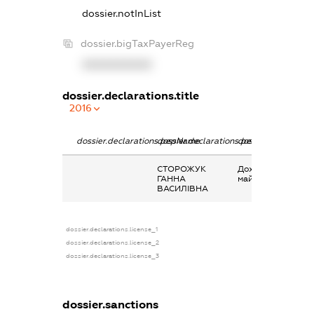
dossier.notInList
dossier.bigTaxPayerReg
XXXXXXXXXX
dossier.declarations.title
2016
dossier.declarations.pepName
dossier.declarations.personName
dossier.declaratio
СТОРОЖУК
Дохід від надання
ГАННА
майна в оренду
ВАСИЛІВНА
dossier.declarations.license_1
dossier.declarations.license_2
dossier.declarations.license_3
dossier.sanctions