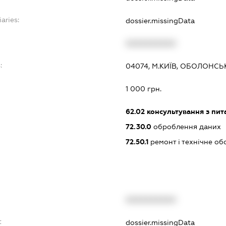
aries:
dossier.missingData
XXXXXXXXXX
:
04074, М.КИЇВ, ОБОЛОНСЬ
1 000 грн.
62.02
консультування з пит
72.30.0
оброблення даних
72.50.1
ремонт і технічне об
XXXXXXXXXX
t
dossier.missingData