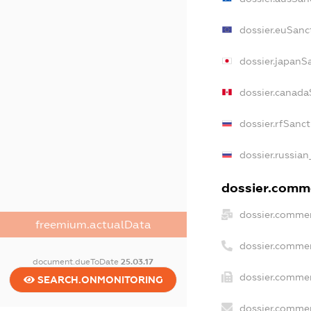
dossier.euSanc
dossier.japanS
dossier.canada
dossier.rfSanc
dossier.russian
dossier.comme
dossier.commer
freemium.actualData
dossier.commer
document.dueToDate
25.03.17
dossier.commer
SEARCH.ONMONITORING
dossier.commer