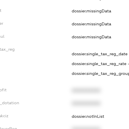
t
dossier.missingData
er
dossier.missingData
nul
dossier.missingData
_tax_reg
dossier.single_tax_reg_date -
dossier.single_tax_reg_rate 
dossier.single_tax_reg_group
ofit
XXXXXXXXXX
t_dotation
XXXXXXXXXX
akciz
dossier.notInList
xPayerReg