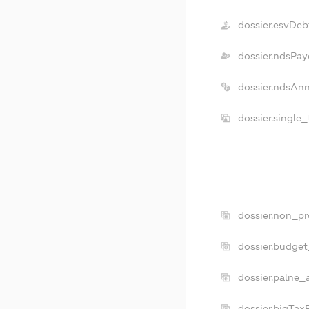
dossier.esvDeb
dossier.ndsPay
dossier.ndsAn
dossier.single
dossier.non_pr
dossier.budge
dossier.palne_
dossier.bigTa