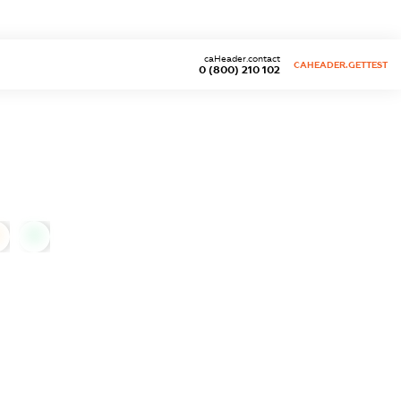
caHeader.contact
CAHEADER.GETTEST
0 (800) 210 102
0