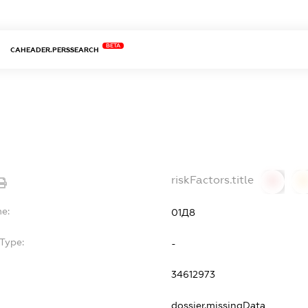
BETA
CAHEADER.PERSSEARCH
riskFactors.title
0
0
me:
01Д8
Type:
-
34612973
dossier.missingData