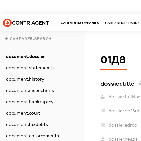
CONTR AGENT
CAHEADER.COMPANIES
CAHEADER.PERSONS
CAHEADER.SEARCH
document.dossier
01Д8
document.statements
document.history
dossier.title
document.inspections
dossier.fullNa
document.bankruptcy
dossier.opfSub
document.court
document.taxdebts
dossier.edrpo:
document.enforcements
dossier.heads: