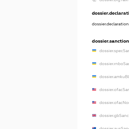
dossier.declarati
dossier.declaratio
dossier.sanction
dossier.specSa
dossier.rnboSa
dossier.amkuBl
dossier.ofacSa
dossier.ofacN
dossier.gbSanc
dossier.ausSan