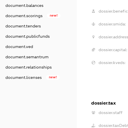
document.balances
dossier.benefici
document.scorings
new!
dossier.smida:
document.tenders
document.publicfunds
dossier.address
document.ved
dossier.capital:
document.semantrum
dossier.kveds:
document.relationships
document.licenses
new!
dossier.tax
dossier.staff
dossier.taxDeb