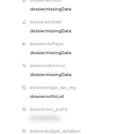
dossier.taxDebt
dossier.missingData
dossier.esvDebt
dossier.missingData
dossier.ndsPayer
dossier.missingData
dossier.ndsAnnul
dossier.missingData
dossier.single_tax_reg
dossier.notInList
dossier.non_profit
XXXXXXXXXX
dossier.budget_dotation