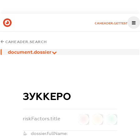
CAHEADER.GETTEST
CAHEADER.SEARCH
document.dossier
ЗУККЕРО
riskFactors.title
0
0
0
dossier.fullName: