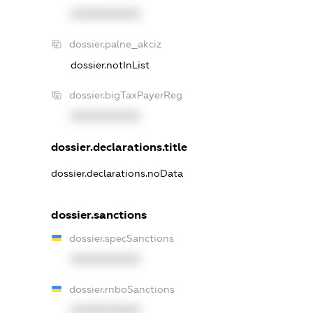
XXXXXXXXXX
dossier.palne_akciz
dossier.notInList
dossier.bigTaxPayerReg
XXXXXXXXXX
dossier.declarations.title
dossier.declarations.noData
dossier.sanctions
dossier.specSanctions
XXXXXXXXXX
dossier.rnboSanctions
XXXXXXXXXX