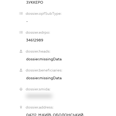
ЗУККЕРО
dossier.opfSubType:
-
dossier.edrpo:
34612989
dossier.heads:
dossier.missingData
dossier.beneficiaries:
dossier.missingData
dossier.smida:
XXXXXXXXXX
dossier.address:
04212, М.КИЇВ, ОБОЛОНСЬКИЙ,