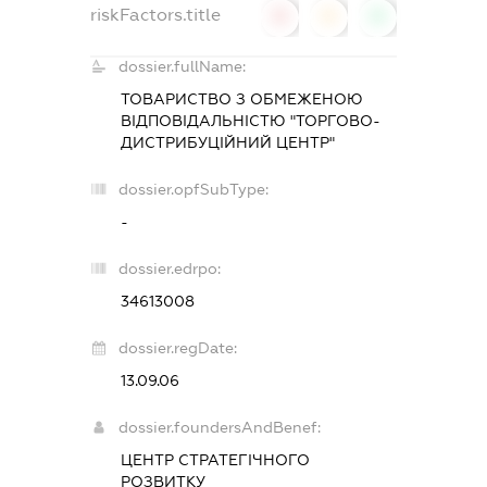
riskFactors.title
0
0
0
dossier.fullName:
ТОВАРИСТВО З ОБМЕЖЕНОЮ
ВІДПОВІДАЛЬНІСТЮ "ТОРГОВО-
ДИСТРИБУЦІЙНИЙ ЦЕНТР"
dossier.opfSubType:
-
dossier.edrpo:
34613008
dossier.regDate:
13.09.06
dossier.foundersAndBenef:
ЦЕНТР СТРАТЕГІЧНОГО
РОЗВИТКУ