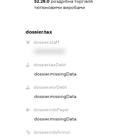
52.26.0
роздрібна торгівля
тютюновими виробами
dossier.tax
dossier.staff
XXXXXXXXXX
dossier.taxDebt
dossier.missingData
dossier.esvDebt
dossier.missingData
dossier.ndsPayer
dossier.missingData
dossier.ndsAnnul