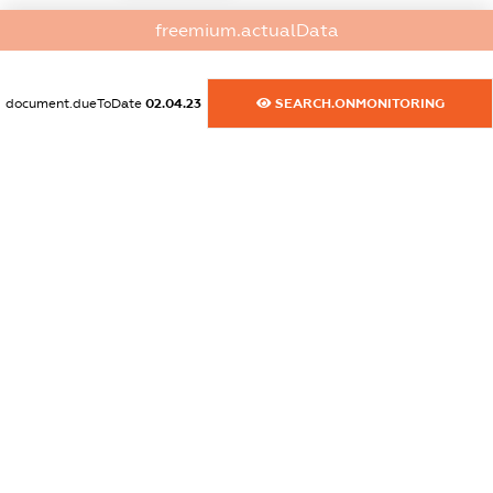
dossier.commercial_info.activity
freemium.actualData
XXXXXXXXXX
document.dueToDate
02.04.23
SEARCH.ONMONITORING
freemium.exampleText_1
freemium.exampleText_2
freemium.anonymousPerSearch2
FREEMIUM.DETAILS
FREEMIUM.REGISTER