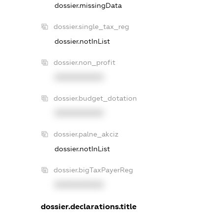
dossier.missingData
dossier.single_tax_reg
dossier.notInList
dossier.non_profit
XXXXXXXXXX
dossier.budget_dotation
XXXXXXXXXX
dossier.palne_akciz
dossier.notInList
dossier.bigTaxPayerReg
XXXXXXXXXX
dossier.declarations.title