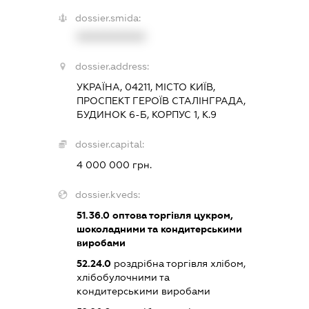
dossier.smida:
XXXXXXXXXX
dossier.address:
УКРАЇНА, 04211, МІСТО КИЇВ,
ПРОСПЕКТ ГЕРОЇВ СТАЛІНГРАДА,
БУДИНОК 6-Б, КОРПУС 1, К.9
dossier.capital:
4 000 000 грн.
dossier.kveds:
51.36.0
оптова торгівля цукром,
шоколадними та кондитерськими
виробами
52.24.0
роздрібна торгівля хлібом,
хлібобулочними та
кондитерськими виробами