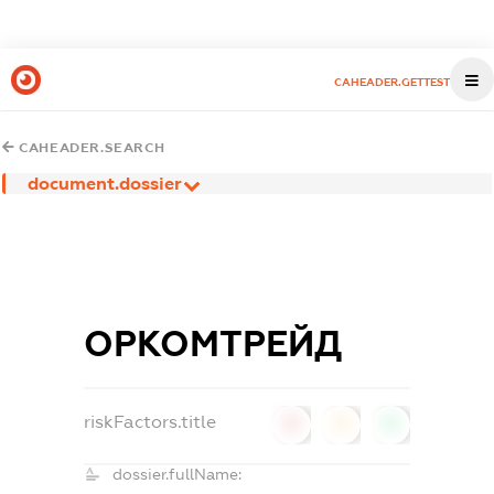
CAHEADER.GETTEST
CAHEADER.SEARCH
document.dossier
ОРКОМТРЕЙД
riskFactors.title
0
0
0
dossier.fullName: