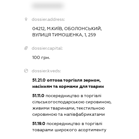
XXXXXXXXXX
dossier.address:
04212, М.КИЇВ, ОБОЛОНСЬКИЙ,
ВУЛИЦЯ ТИМОШЕНКА, 1, 259
dossier.capital:
100 грн.
dossier.kveds:
51.21.0
оптова торгівля зерном,
насінням та кормами для тварин
51.11.0
посередництво в торгівлі
сільськогосподарською сировиною,
живими тваринами, текстильною
сировиною та напівфабрикатами
51.19.0
посередництво в торгівлі
товарами широкого асортименту