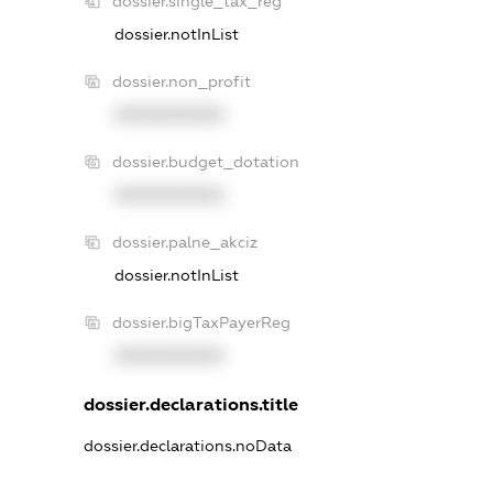
dossier.single_tax_reg
dossier.notInList
dossier.non_profit
XXXXXXXXXX
dossier.budget_dotation
XXXXXXXXXX
dossier.palne_akciz
dossier.notInList
dossier.bigTaxPayerReg
XXXXXXXXXX
dossier.declarations.title
dossier.declarations.noData