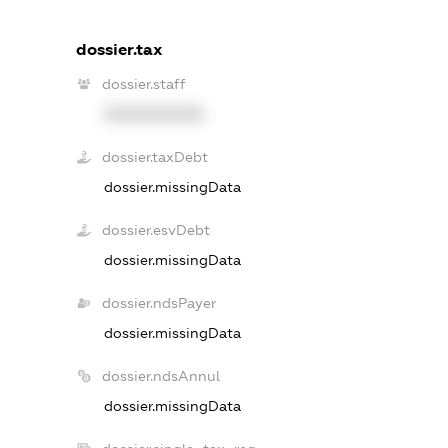
dossier.tax
dossier.staff
XXXXXXXXXX
dossier.taxDebt
dossier.missingData
dossier.esvDebt
dossier.missingData
dossier.ndsPayer
dossier.missingData
dossier.ndsAnnul
dossier.missingData