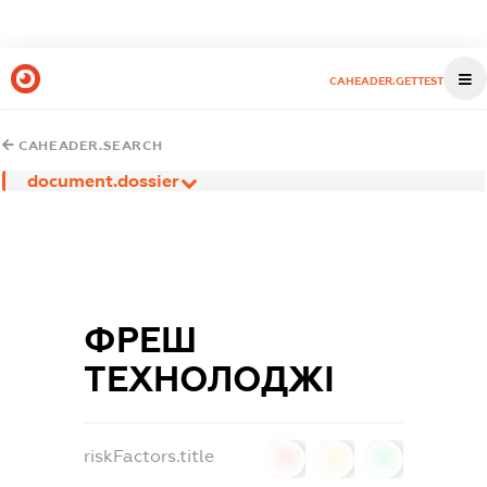
CAHEADER.GETTEST
CAHEADER.SEARCH
document.dossier
ФРЕШ
ТЕХНОЛОДЖІ
riskFactors.title
0
0
0