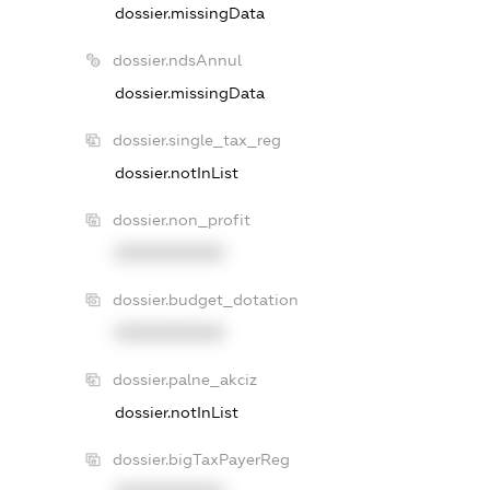
dossier.missingData
dossier.ndsAnnul
dossier.missingData
dossier.single_tax_reg
dossier.notInList
dossier.non_profit
XXXXXXXXXX
dossier.budget_dotation
XXXXXXXXXX
dossier.palne_akciz
dossier.notInList
dossier.bigTaxPayerReg