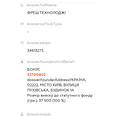
dossier.fullName:
ФРЕШ ТЕХНОЛОДЖІ
dossier.opfSubType:
-
dossier.edrpo:
34613275
dossier.foundersAndBenef:
БОНУС
32700402
dossier.founderAddress
УКРАЇНА,
02222, МІСТО КИЇВ, ВУЛИЦЯ
ПУХІВСЬКА, БУДИНОК 1А
Розмір внеску до статутного фонду
(грн.):
37 500
(100 %)
dossier.heads: