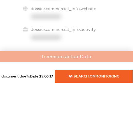
dossier.commercial_info.website
XXXXXXXXXX
dossier.commercial_info.activity
XXXXXXXXXX
freemium.actualData
freemium.exampleText_1
freemium.exampleText_2
freemium.anonymousPerSearch2
document.dueToDate
25.03.17
SEARCH.ONMONITORING
FREEMIUM.DETAILS
FREEMIUM.REGISTER