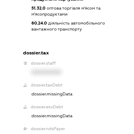
51.32.0
оптова торгівля м'ясом та
м'ясопродуктами
60.24.0
діяльність автомобільного
вантажного транспорту
dossier.tax
dossier.staff
XXXXXXXXXX
dossier.taxDebt
dossier.missingData
dossier.esvDebt
dossier.missingData
dossier.ndsPayer