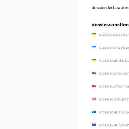
dossier.declaratio
dossier.sanction
dossier.specSa
dossier.rnboSa
dossier.amkuBl
dossier.ofacSa
dossier.ofacN
dossier.gbSanc
dossier.ausSan
dossier.euSanc