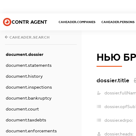
CONTR AGENT
CAHEADER.COMPANIES
CAHEADER.PERSONS
CAHEADER.SEARCH
НЬЮ Б
document.dossier
document.statements
document.history
dossier.title
document.inspections
dossier.fullNam
document.bankruptcy
dossier.opfSub
document.court
document.taxdebts
dossier.edrpo:
document.enforcements
dossier.heads: