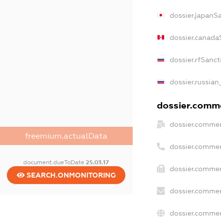
dossier.japanS
dossier.canada
dossier.rfSanct
dossier.russian
dossier.comme
dossier.commer
freemium.actualData
dossier.commer
document.dueToDate
25.03.17
dossier.commer
SEARCH.ONMONITORING
dossier.commer
dossier.commer