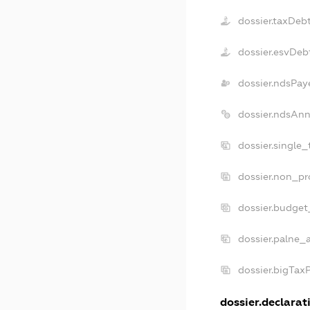
dossier.taxDeb
dossier.esvDeb
dossier.ndsPay
dossier.ndsAnn
dossier.single
dossier.non_pr
dossier.budget
dossier.palne_
dossier.bigTax
dossier.declarati