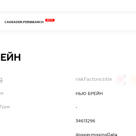
BETA
CAHEADER.PERSSEARCH
РЕЙН
riskFactors.title
0
0
e:
НЬЮ БРЕЙН
Type:
-
34613296
dossier.missingData