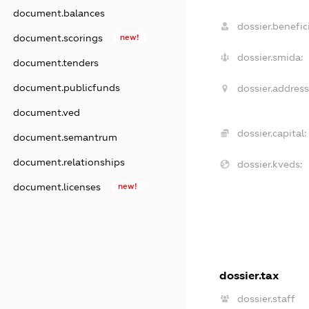
document.balances
dossier.benefici
document.scorings
new!
dossier.smida:
document.tenders
document.publicfunds
dossier.address
document.ved
dossier.capital:
document.semantrum
document.relationships
dossier.kveds:
document.licenses
new!
dossier.tax
dossier.staff