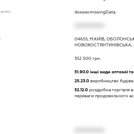
aries:
dossier.missingData
XXXXXXXXXX
:
04655, М.КИЇВ, ОБОЛОНСЬ
НОВОКОСТЯНТИНІВСЬКА, 
352 500 грн.
51.90.0
інші види оптової то
25.23.0
виробництво будівел
52.12.0
роздрібна торгівля в
переваги продовольчого а
XXXXXXXXXX