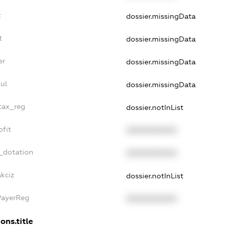
t
dossier.missingData
t
dossier.missingData
er
dossier.missingData
ul
dossier.missingData
_tax_reg
dossier.notInList
ofit
XXXXXXXXXX
_dotation
XXXXXXXXXX
akciz
dossier.notInList
PayerReg
XXXXXXXXXX
ons.title