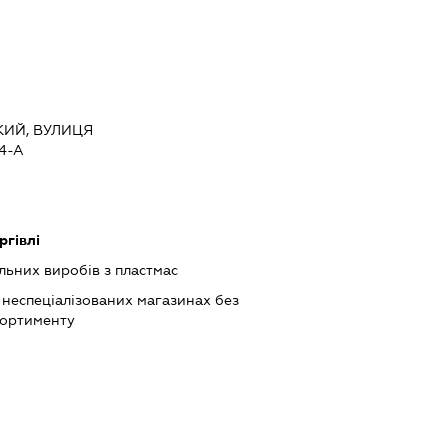
КИЙ, ВУЛИЦЯ
4-А
ргівлі
ьних виробів з пластмас
 неспеціалізованих магазинах без
сортименту