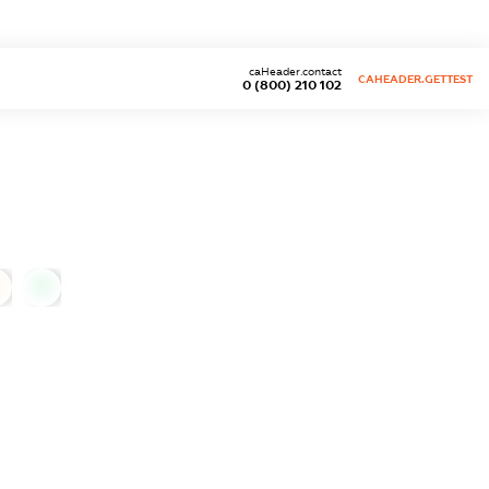
caHeader.contact
CAHEADER.GETTEST
0 (800) 210 102
0