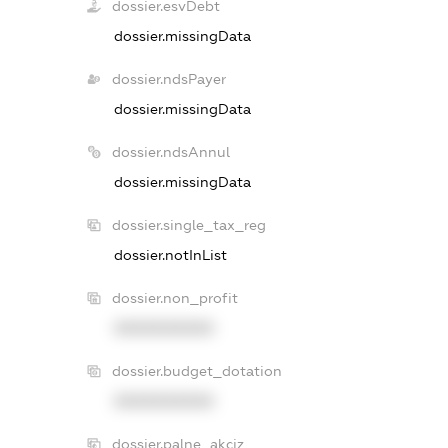
dossier.esvDebt
dossier.missingData
dossier.ndsPayer
dossier.missingData
dossier.ndsAnnul
dossier.missingData
dossier.single_tax_reg
dossier.notInList
dossier.non_profit
XXXXXXXXXX
dossier.budget_dotation
XXXXXXXXXX
dossier.palne_akciz