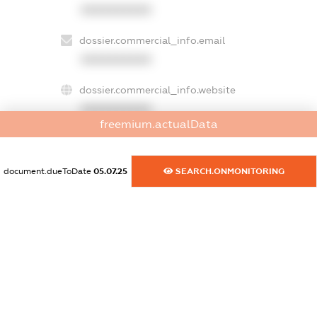
XXXXXXXXXX
dossier.commercial_info.email
XXXXXXXXXX
dossier.commercial_info.website
XXXXXXXXXX
freemium.actualData
dossier.commercial_info.activity
XXXXXXXXXX
document.dueToDate
05.07.25
SEARCH.ONMONITORING
freemium.exampleText_1
freemium.exampleText_2
freemium.anonymousPerSearch2
FREEMIUM.DETAILS
FREEMIUM.REGISTER