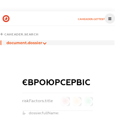
CAHEADER.GETTEST
CAHEADER.SEARCH
document.dossier
ЄВРОЮРСЕРВІС
riskFactors.title
0
0
0
dossier.fullName: