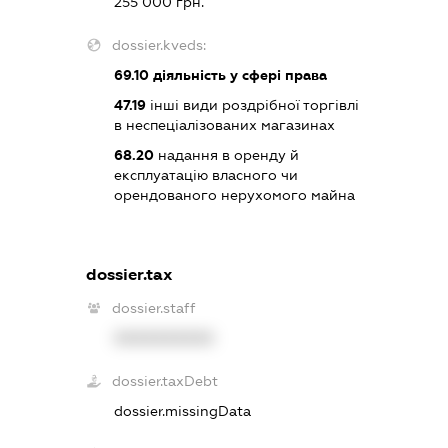
255 000 грн.
dossier.kveds:
69.10
діяльність у сфері права
47.19
інші види роздрібної торгівлі
в неспеціалізованих магазинах
68.20
надання в оренду й
експлуатацію власного чи
орендованого нерухомого майна
dossier.tax
dossier.staff
XXXXXXXXXX
dossier.taxDebt
dossier.missingData