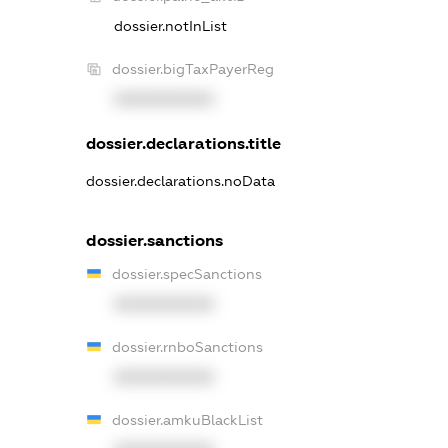
dossier.notInList
dossier.bigTaxPayerReg
XXXXXXXXXX
dossier.declarations.title
dossier.declarations.noData
dossier.sanctions
dossier.specSanctions
XXXXXXXXXX
dossier.rnboSanctions
XXXXXXXXXX
dossier.amkuBlackList