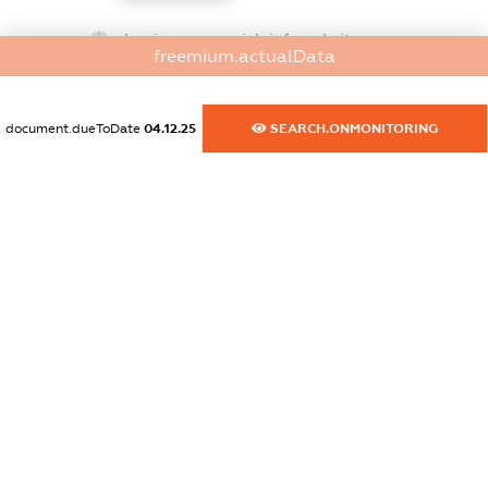
dossier.commercial_info.website
freemium.actualData
XXXXXXXXXX
dossier.commercial_info.activity
document.dueToDate
04.12.25
SEARCH.ONMONITORING
XXXXXXXXXX
freemium.exampleText_1
freemium.exampleText_2
freemium.anonymousPerSearch2
FREEMIUM.DETAILS
FREEMIUM.REGISTER