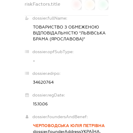
riskFactors.title
0
0
0
dossier.fullName:
ТОВАРИСТВО З ОБМЕЖЕНОЮ
ВІДПОВІДАЛЬНІСТЮ "ЛЬВІВСЬКА
БРАМА (ЯРОСЛАВОВА)"
dossier.opfSubType:
-
dossier.edrpo:
34620764
dossier.regDate:
15.10.06
dossier.foundersAndBenef:
ЧЕРПОВОДСЬКА ЮЛІЯ ПЕТРІВНА
dossier.founderAddress
УКРАЇНА,