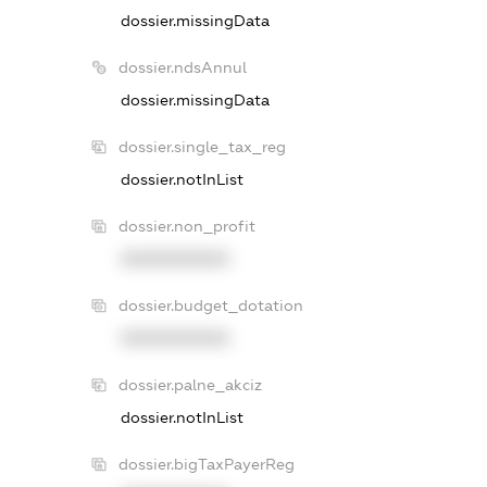
dossier.missingData
dossier.ndsAnnul
dossier.missingData
dossier.single_tax_reg
dossier.notInList
dossier.non_profit
XXXXXXXXXX
dossier.budget_dotation
XXXXXXXXXX
dossier.palne_akciz
dossier.notInList
dossier.bigTaxPayerReg