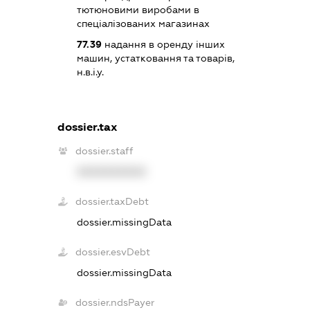
тютюновими виробами в
спеціалізованих магазинах
77.39
надання в оренду інших
машин, устатковання та товарів,
н.в.і.у.
dossier.tax
dossier.staff
XXXXXXXXXX
dossier.taxDebt
dossier.missingData
dossier.esvDebt
dossier.missingData
dossier.ndsPayer