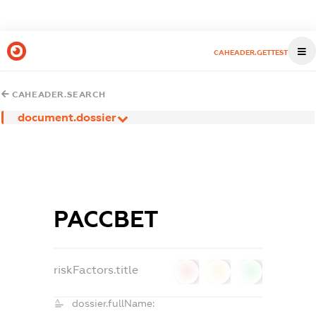
CAHEADER.GETTEST
CAHEADER.SEARCH
document.dossier
РАССВЕТ
riskFactors.title
0
0
0
dossier.fullName: