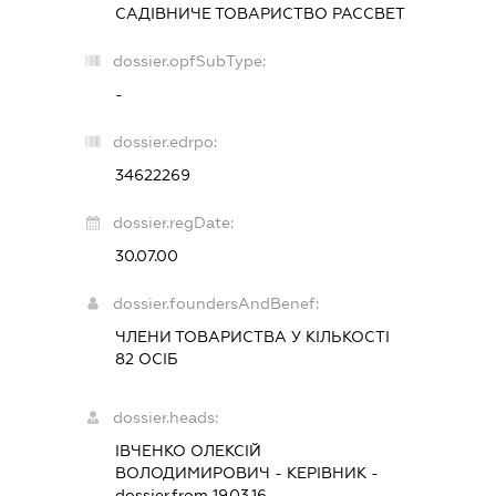
САДІВНИЧЕ ТОВАРИСТВО
РАССВЕТ
dossier.opfSubType:
-
dossier.edrpo:
34622269
dossier.regDate:
30.07.00
dossier.foundersAndBenef:
ЧЛЕНИ ТОВАРИСТВА У КІЛЬКОСТІ
82 ОСІБ
dossier.heads:
ІВЧЕНКО ОЛЕКСІЙ
ВОЛОДИМИРОВИЧ
-
КЕРІВНИК
-
dossier.from 19.03.16