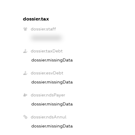
dossier.tax
dossier.staff
XXXXXXXXXX
dossier.taxDebt
dossier.missingData
dossier.esvDebt
dossier.missingData
dossier.ndsPayer
dossier.missingData
dossier.ndsAnnul
dossier.missingData