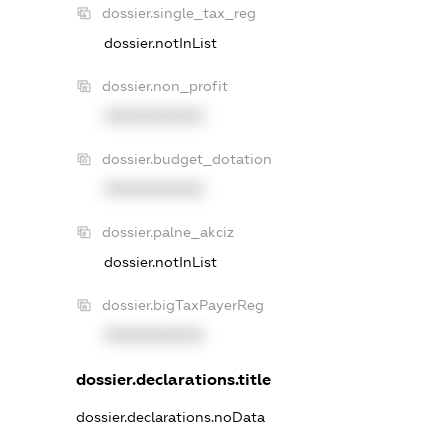
dossier.single_tax_reg
dossier.notInList
dossier.non_profit
XXXXXXXXXX
dossier.budget_dotation
XXXXXXXXXX
dossier.palne_akciz
dossier.notInList
dossier.bigTaxPayerReg
XXXXXXXXXX
dossier.declarations.title
dossier.declarations.noData