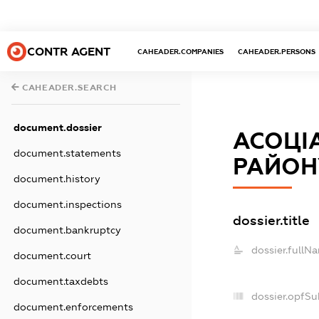
CONTR AGENT
CAHEADER.COMPANIES
CAHEADER.PERSONS
CAHEADER.SEARCH
document.dossier
АСОЦІА
document.statements
РАЙОН
document.history
document.inspections
dossier.title
document.bankruptcy
dossier.fullN
document.court
document.taxdebts
dossier.opfSu
document.enforcements