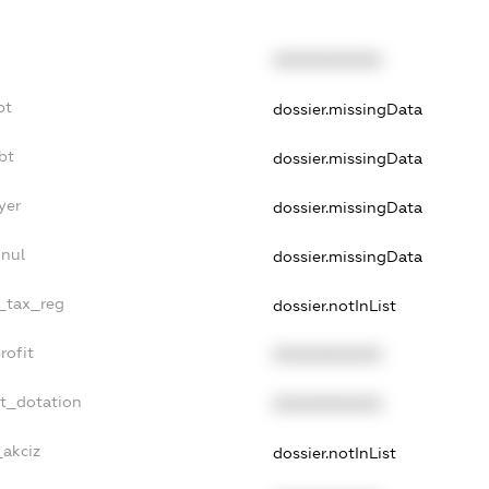
XXXXXXXXXX
bt
dossier.missingData
bt
dossier.missingData
yer
dossier.missingData
nnul
dossier.missingData
e_tax_reg
dossier.notInList
rofit
XXXXXXXXXX
et_dotation
XXXXXXXXXX
_akciz
dossier.notInList