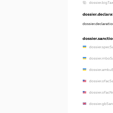
dossier.bigT
dossier.declarat
dossier.declarati
dossier.sancti
dossier.specS
dossier.rnboS
dossier.amkuB
dossier.ofacS
dossier.ofac
dossier.gbSan