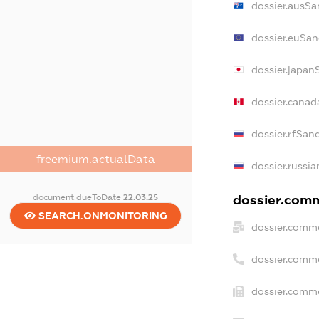
dossier.ausSa
dossier.euSan
dossier.japan
dossier.cana
dossier.rfSan
freemium.actualData
dossier.russia
document.dueToDate
22.03.25
dossier.comm
SEARCH.ONMONITORING
dossier.comme
dossier.comm
dossier.comme