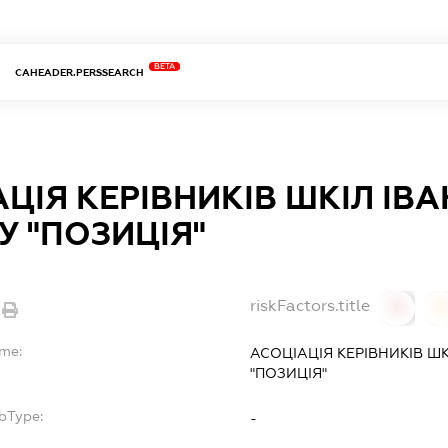
BETA
CAHEADER.PERSSEARCH
ЦІЯ КЕРІВНИКІВ ШКІЛ ІВ
У "ПОЗИЦІЯ"
riskFactors.title
0
ame:
АСОЦІАЦІЯ КЕРІВНИКІВ Ш
"ПОЗИЦІЯ"
bType:
-