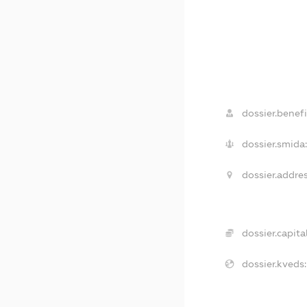
dossier.benefi
dossier.smida
dossier.addres
dossier.capital
dossier.kveds: