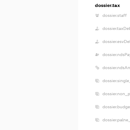
dossier.tax
dossier.staff
dossier.taxDe
dossier.esvDe
dossier.ndsPa
dossier.ndsA
dossier.singl
dossier.non_p
dossier.budg
dossier.palne