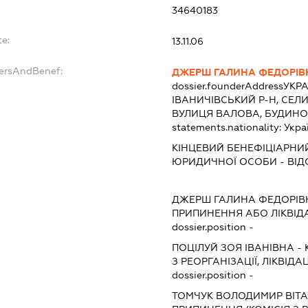
34640183
te:
13.11.06
dersAndBenef:
ДЖЕРШ ГАЛИНА ФЕДОРІВ
dossier.founderAddress
УКРА
ІВАНИЧІВСЬКИЙ Р-Н, СЕЛИ
ВУЛИЦЯ ВАЛОВА, БУДИНОК
statements.nationality:
Укра
КІНЦЕВИЙ БЕНЕФІЦІАРНИ
ЮРИДИЧНОЇ ОСОБИ - ВІД
:
ДЖЕРШ ГАЛИНА ФЕДОРІВ
ПРИПИНЕННЯ АБО ЛІКВІД
dossier.position -
ПОЦІЛУЙ ЗОЯ ІВАНІВНА
-
З РЕОРГАНІЗАЦІЇ, ЛІКВІДА
dossier.position -
ТОМЧУК ВОЛОДИМИР ВІТ