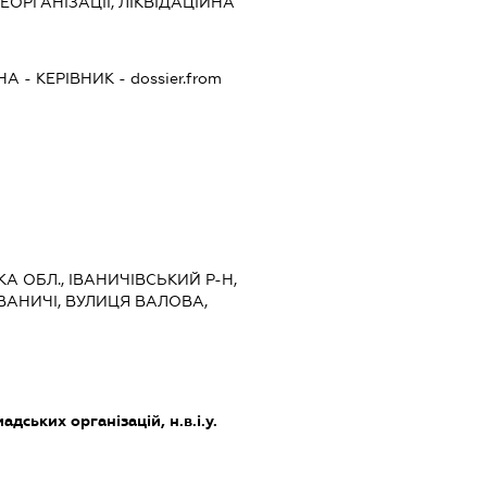
ЕОРГАНІЗАЦІЇ, ЛІКВІДАЦІЙНА
НА
-
КЕРІВНИК
- dossier.from
КА ОБЛ., ІВАНИЧІВСЬКИЙ Р-Н,
ВАНИЧІ, ВУЛИЦЯ ВАЛОВА,
дських організацій, н.в.і.у.