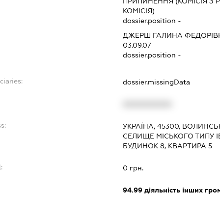
ПРИПИНЕННЯ (КОМІСІЯ З Р
КОМІСІЯ)
dossier.position -
ДЖЕРШ ГАЛИНА ФЕДОРІВ
03.09.07
dossier.position -
ciaries:
dossier.missingData
:
XXXXXXXXXX
s:
УКРАЇНА, 45300, ВОЛИНСЬ
СЕЛИЩЕ МІСЬКОГО ТИПУ І
БУДИНОК 8, КВАРТИРА 5
:
0 грн.
94.99
діяльність інших грома