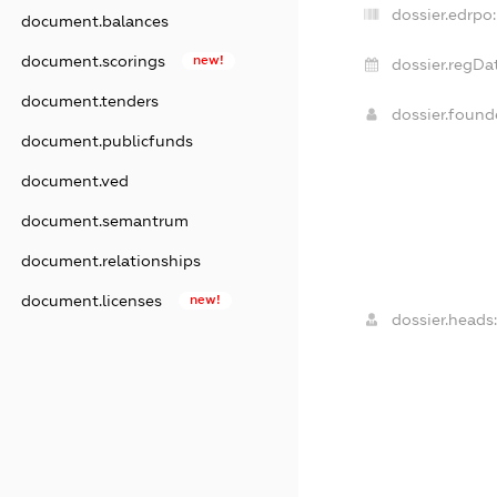
dossier.edrpo:
document.balances
document.scorings
new!
dossier.regDa
document.tenders
dossier.foun
document.publicfunds
document.ved
document.semantrum
document.relationships
document.licenses
new!
dossier.heads