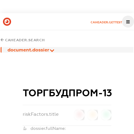
CAHEADER.GETTEST
CAHEADER.SEARCH
document.dossier
ТОРГБУДПРОМ-13
riskFactors.title
0
0
0
dossier.fullName: