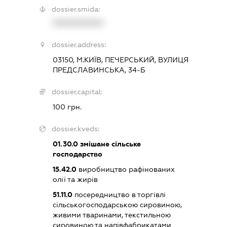
dossier.smida:
XXXXXXXXXX
dossier.address:
03150, М.КИЇВ, ПЕЧЕРСЬКИЙ, ВУЛИЦЯ
ПРЕДСЛАВИНСЬКА, 34-Б
dossier.capital:
100 грн.
dossier.kveds:
01.30.0
змішане сільське
господарство
15.42.0
виробництво рафінованих
олії та жирів
51.11.0
посередництво в торгівлі
сільськогосподарською сировиною,
живими тваринами, текстильною
сировиною та напівфабрикатами