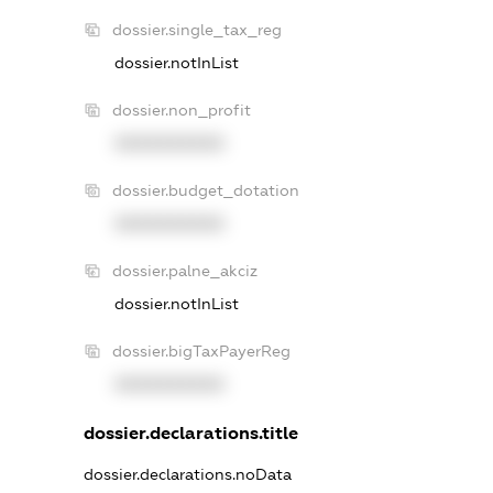
dossier.single_tax_reg
dossier.notInList
dossier.non_profit
XXXXXXXXXX
dossier.budget_dotation
XXXXXXXXXX
dossier.palne_akciz
dossier.notInList
dossier.bigTaxPayerReg
XXXXXXXXXX
dossier.declarations.title
dossier.declarations.noData