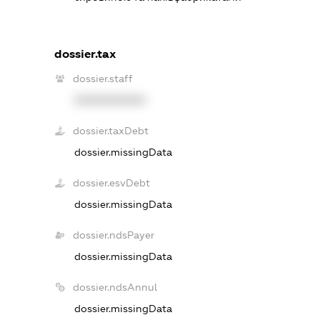
dossier.tax
dossier.staff
XXXXXXXXXX
dossier.taxDebt
dossier.missingData
dossier.esvDebt
dossier.missingData
dossier.ndsPayer
dossier.missingData
dossier.ndsAnnul
dossier.missingData