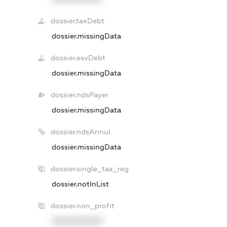
dossier.taxDebt
dossier.missingData
dossier.esvDebt
dossier.missingData
dossier.ndsPayer
dossier.missingData
dossier.ndsAnnul
dossier.missingData
dossier.single_tax_reg
dossier.notInList
dossier.non_profit
XXXXXXXXXX