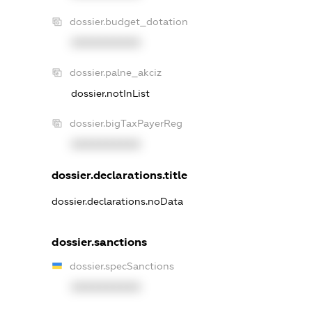
dossier.budget_dotation
XXXXXXXXXX
dossier.palne_akciz
dossier.notInList
dossier.bigTaxPayerReg
XXXXXXXXXX
dossier.declarations.title
dossier.declarations.noData
dossier.sanctions
dossier.specSanctions
XXXXXXXXXX