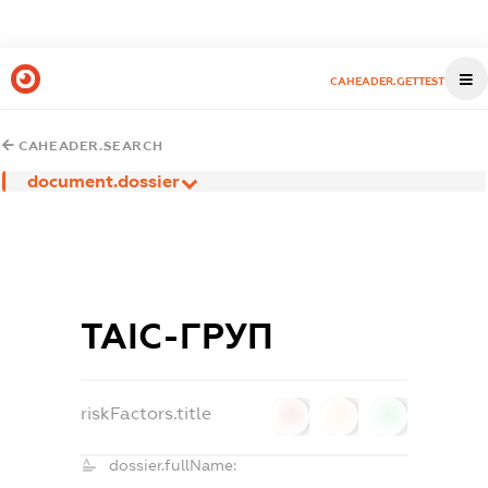
CAHEADER.GETTEST
CAHEADER.SEARCH
document.dossier
ТАІС-ГРУП
riskFactors.title
0
0
0
dossier.fullName: