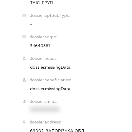
ТАІС-ГРУП
dossier.opfSubType:
-
dossier.edrpo:
34640361
dossier.heads:
dossier.missingData
dossier.beneficiaries:
dossier.missingData
dossier.smida:
XXXXXXXXXX
dossier.address:
69002, ЗАПОРІЗЬКА ОБЛ.,