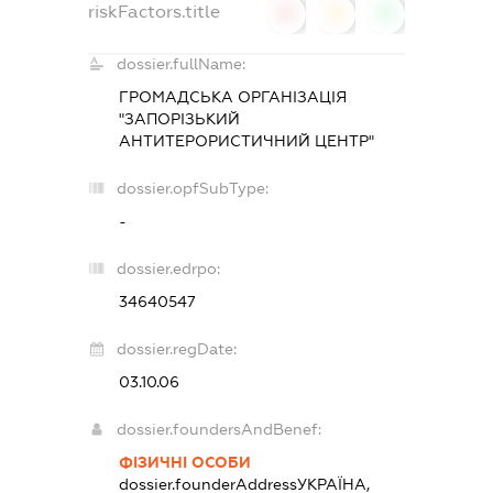
riskFactors.title
0
0
0
dossier.fullName:
ГРОМАДСЬКА ОРГАНІЗАЦІЯ
"ЗАПОРІЗЬКИЙ
АНТИТЕРОРИСТИЧНИЙ ЦЕНТР"
dossier.opfSubType:
-
dossier.edrpo:
34640547
dossier.regDate:
03.10.06
dossier.foundersAndBenef:
ФІЗИЧНІ ОСОБИ
dossier.founderAddress
УКРАЇНА,