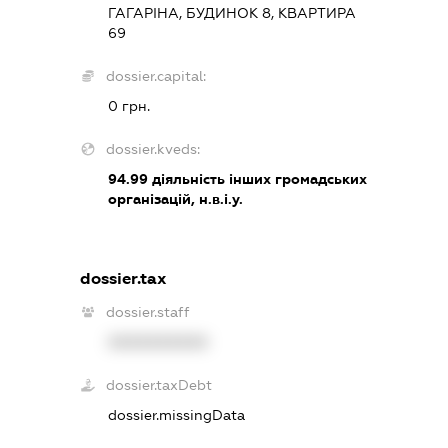
ГАГАРІНА, БУДИНОК 8, КВАРТИРА
69
dossier.capital:
0 грн.
dossier.kveds:
94.99
діяльність інших громадських
організацій, н.в.і.у.
dossier.tax
dossier.staff
XXXXXXXXXX
dossier.taxDebt
dossier.missingData