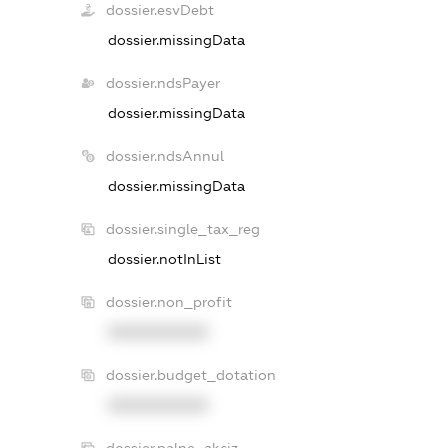
dossier.esvDebt
dossier.missingData
dossier.ndsPayer
dossier.missingData
dossier.ndsAnnul
dossier.missingData
dossier.single_tax_reg
dossier.notInList
dossier.non_profit
XXXXXXXXXX
dossier.budget_dotation
XXXXXXXXXX