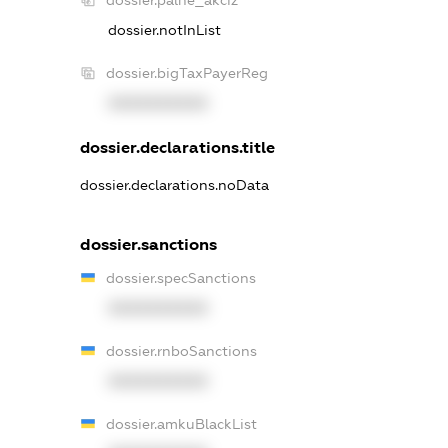
dossier.palne_akciz
dossier.notInList
dossier.bigTaxPayerReg
XXXXXXXXXX
dossier.declarations.title
dossier.declarations.noData
dossier.sanctions
dossier.specSanctions
XXXXXXXXXX
dossier.rnboSanctions
XXXXXXXXXX
dossier.amkuBlackList