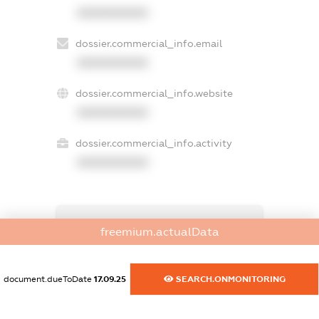
XXXXXXXXXX
dossier.commercial_info.email
XXXXXXXXXX
dossier.commercial_info.website
XXXXXXXXXX
dossier.commercial_info.activity
XXXXXXXXXX
freemium.exampleText_1
freemium.actualData
freemium.exampleText_2
freemium.anonymousPerSearch2
FREEMIUM.DETAILS
document.dueToDate
17.09.25
SEARCH.ONMONITORING
FREEMIUM.REGISTER