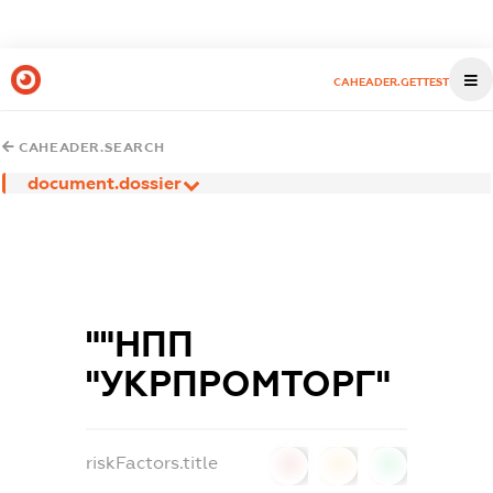
CAHEADER.GETTEST
CAHEADER.SEARCH
document.dossier
""НПП
"УКРПРОМТОРГ"
riskFactors.title
0
0
0