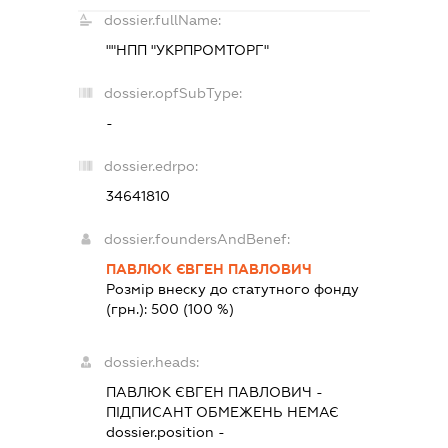
dossier.fullName:
""НПП "УКРПРОМТОРГ"
dossier.opfSubType:
-
dossier.edrpo:
34641810
dossier.foundersAndBenef:
ПАВЛЮК ЄВГЕН ПАВЛОВИЧ
Розмір внеску до статутного фонду
(грн.):
500
(100 %)
dossier.heads:
ПАВЛЮК ЄВГЕН ПАВЛОВИЧ
-
ПІДПИСАНТ
ОБМЕЖЕНЬ НЕМАЄ
dossier.position -