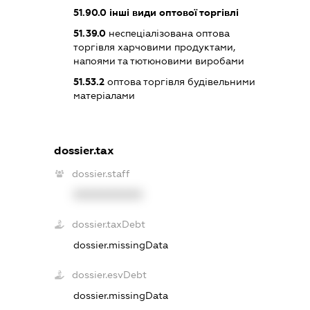
51.90.0
інші види оптової торгівлі
51.39.0
неспеціалізована оптова
торгівля харчовими продуктами,
напоями та тютюновими виробами
51.53.2
оптова торгівля будівельними
матеріалами
dossier.tax
dossier.staff
XXXXXXXXXX
dossier.taxDebt
dossier.missingData
dossier.esvDebt
dossier.missingData