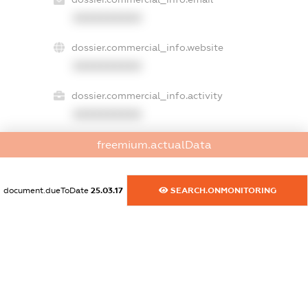
XXXXXXXXXX
dossier.commercial_info.website
XXXXXXXXXX
dossier.commercial_info.activity
XXXXXXXXXX
freemium.actualData
freemium.exampleText_1
freemium.exampleText_2
document.dueToDate
25.03.17
SEARCH.ONMONITORING
freemium.anonymousPerSearch2
FREEMIUM.DETAILS
FREEMIUM.REGISTER