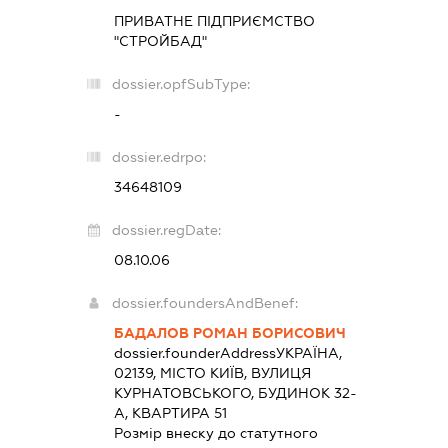
ПРИВАТНЕ ПІДПРИЄМСТВО
"СТРОЙБАД"
dossier.opfSubType:
-
dossier.edrpo:
34648109
dossier.regDate:
08.10.06
dossier.foundersAndBenef:
БАДАЛОВ РОМАН БОРИСОВИЧ
dossier.founderAddress
УКРАЇНА,
02139, МІСТО КИЇВ, ВУЛИЦЯ
КУРНАТОВСЬКОГО, БУДИНОК 32-
А, КВАРТИРА 51
Розмір внеску до статутного