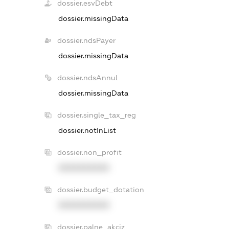
dossier.esvDebt
dossier.missingData
dossier.ndsPayer
dossier.missingData
dossier.ndsAnnul
dossier.missingData
dossier.single_tax_reg
dossier.notInList
dossier.non_profit
XXXXXXXXXX
dossier.budget_dotation
XXXXXXXXXX
dossier.palne_akciz