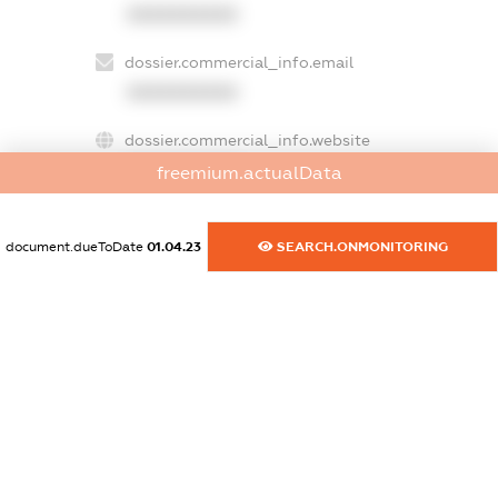
XXXXXXXXXX
dossier.commercial_info.email
XXXXXXXXXX
dossier.commercial_info.website
XXXXXXXXXX
freemium.actualData
dossier.commercial_info.activity
document.dueToDate
01.04.23
SEARCH.ONMONITORING
XXXXXXXXXX
freemium.exampleText_1
freemium.exampleText_2
freemium.anonymousPerSearch2
FREEMIUM.DETAILS
FREEMIUM.REGISTER