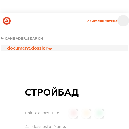
CAHEADER.GETTEST
CAHEADER.SEARCH
document.dossier
СТРОЙБАД
riskFactors.title
0
0
0
dossier.fullName: