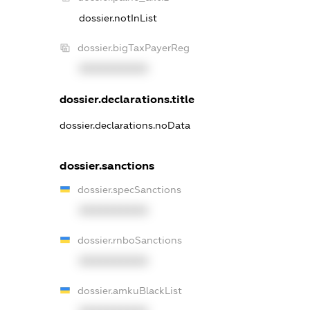
dossier.notInList
dossier.bigTaxPayerReg
XXXXXXXXXX
dossier.declarations.title
dossier.declarations.noData
dossier.sanctions
dossier.specSanctions
XXXXXXXXXX
dossier.rnboSanctions
XXXXXXXXXX
dossier.amkuBlackList