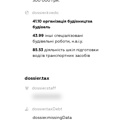
300 000 грн.
dossier.kveds:
41.10
організація будівництва
будівель
43.99
інші спеціалізовані
будівельні роботи, н.в.і.у.
85.53
діяльність шкіл підготовки
водіїв транспортних засобів
dossier.tax
dossier.staff
XXXXXXXXXX
dossier.taxDebt
dossier.missingData