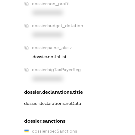
dossier.non_profit
XXXXXXXXXX
dossier.budget_dotation
XXXXXXXXXX
dossier.palne_akciz
dossier.notInList
dossier.bigTaxPayerReg
XXXXXXXXXX
dossier.declarations.title
dossier.declarations.noData
dossier.sanctions
dossier.specSanctions