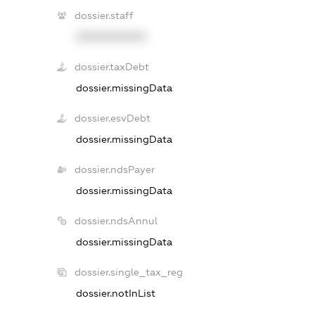
dossier.staff
XXXXXXXXXX
dossier.taxDebt
dossier.missingData
dossier.esvDebt
dossier.missingData
dossier.ndsPayer
dossier.missingData
dossier.ndsAnnul
dossier.missingData
dossier.single_tax_reg
dossier.notInList