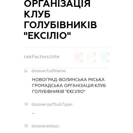
ОРГАНІЗАЦІЯ
КЛУБ
ГОЛУБІВНИКІВ
"ЕКСІЛІО"
riskFactors.title
0
0
0
dossier.fullName:
НОВОГРАД-ВОЛИНСЬКА МІСЬКА
ГРОМАДСЬКА ОРГАНІЗАЦІЯ КЛУБ
ГОЛУБІВНИКІВ "ЕКСІЛІО"
dossier.opfSubType:
-
dossier.edrpo: