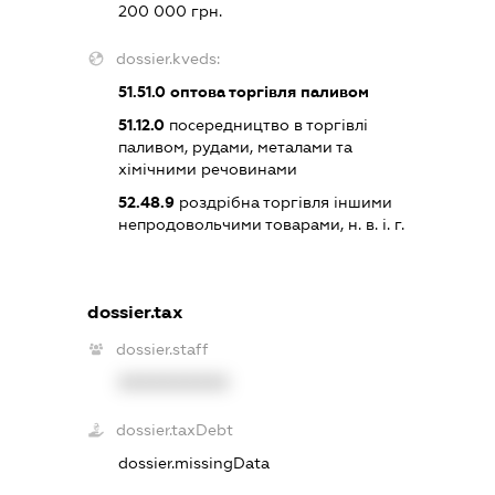
200 000 грн.
dossier.kveds:
51.51.0
оптова торгівля паливом
51.12.0
посередництво в торгівлі
паливом, рудами, металами та
хімічними речовинами
52.48.9
роздрібна торгівля іншими
непродовольчими товарами, н. в. і. г.
dossier.tax
dossier.staff
XXXXXXXXXX
dossier.taxDebt
dossier.missingData