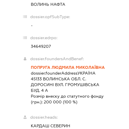
ВОЛИНЬ НАФТА
dossier.opfSubType:
-
dossier.edrpo:
34649207
dossier.foundersAndBenef:
ПОПРУГА ЛЮДМИЛА МИКОЛАЇВНА
dossier.founderAddress
УКРАЇНА
45133 ВОЛИНСЬКА ОБЛ. С.
ДОРОСИНІ ВУЛ. ГРОМУШІВСЬКА
БУД. 4 А
Розмір внеску до статутного фонду
(грн.):
200 000
(100 %)
dossier.heads:
КАРДАШ СЕВЕРИН