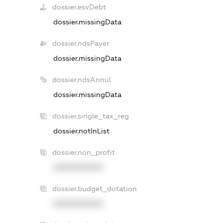
dossier.esvDebt
dossier.missingData
dossier.ndsPayer
dossier.missingData
dossier.ndsAnnul
dossier.missingData
dossier.single_tax_reg
dossier.notInList
dossier.non_profit
XXXXXXXXXX
dossier.budget_dotation
XXXXXXXXXX