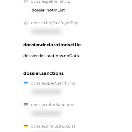
dossier.palne_akciz
dossier.notInList
dossier.bigTaxPayerReg
XXXXXXXXXX
dossier.declarations.title
dossier.declarations.noData
dossier.sanctions
dossier.specSanctions
XXXXXXXXXX
dossier.rnboSanctions
XXXXXXXXXX
dossier.amkuBlackList