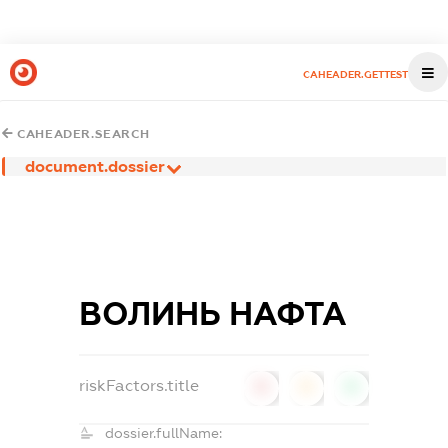
CAHEADER.GETTEST
CAHEADER.SEARCH
document.dossier
ВОЛИНЬ НАФТА
riskFactors.title
0
0
0
dossier.fullName: