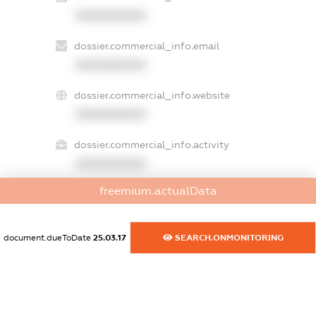
XXXXXXXXXX
dossier.commercial_info.email
XXXXXXXXXX
dossier.commercial_info.website
XXXXXXXXXX
dossier.commercial_info.activity
XXXXXXXXXX
freemium.actualData
freemium.exampleText_1
freemium.exampleText_2
document.dueToDate
25.03.17
SEARCH.ONMONITORING
freemium.anonymousPerSearch2
FREEMIUM.DETAILS
FREEMIUM.REGISTER