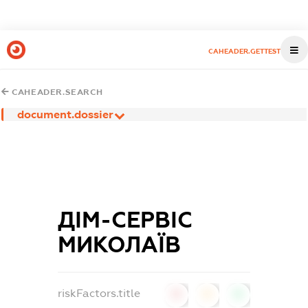
CAHEADER.GETTEST
CAHEADER.SEARCH
document.dossier
ДІМ-СЕРВІС
МИКОЛАЇВ
riskFactors.title
0
0
0