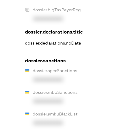
dossier.bigTaxPayerReg
XXXXXXXXXX
dossier.declarations.title
dossier.declarations.noData
dossier.sanctions
dossier.specSanctions
XXXXXXXXXX
dossier.rnboSanctions
XXXXXXXXXX
dossier.amkuBlackList
XXXXXXXXXX