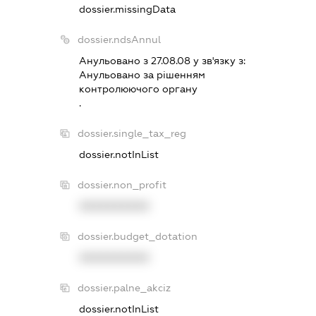
dossier.missingData
dossier.ndsAnnul
Анульовано з 27.08.08 у зв'язку з:
Анульовано за рiшенням
контролюючого органу
.
dossier.single_tax_reg
dossier.notInList
dossier.non_profit
XXXXXXXXXX
dossier.budget_dotation
XXXXXXXXXX
dossier.palne_akciz
dossier.notInList