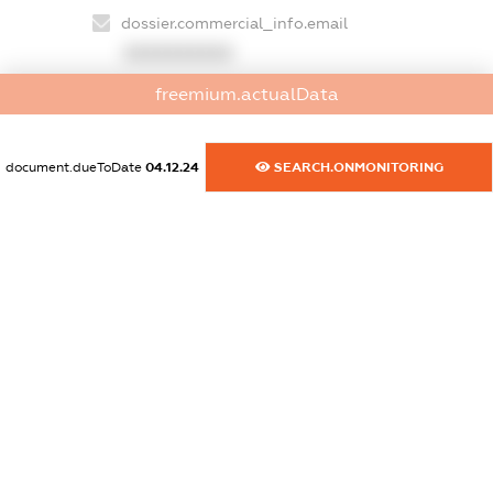
dossier.commercial_info.email
XXXXXXXXXX
freemium.actualData
dossier.commercial_info.website
XXXXXXXXXX
document.dueToDate
04.12.24
SEARCH.ONMONITORING
dossier.commercial_info.activity
XXXXXXXXXX
freemium.exampleText_1
freemium.exampleText_2
freemium.anonymousPerSearch2
FREEMIUM.DETAILS
FREEMIUM.REGISTER