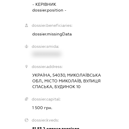
-
КЕРІВНИК
dossier.position -
dossier.beneficiaries:
dossier.missingData
dossier.smida:
XXXXXXXXXX
dossier.address:
УКРАЇНА, 54030, МИКОЛАЇВСЬКА
ОБЛ., МІСТО МИКОЛАЇВ, ВУЛИЦЯ
СПАСЬКА, БУДИНОК 10
dossier.capital:
1 500 грн.
dossier.kveds:
51.53.2
оптова торгівля