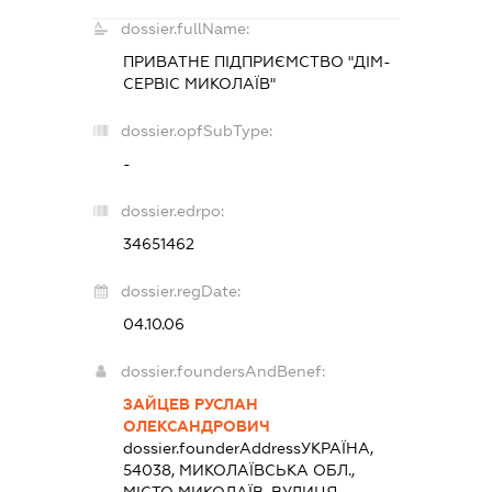
dossier.fullName:
ПРИВАТНЕ ПІДПРИЄМСТВО "ДІМ-
СЕРВІС МИКОЛАЇВ"
dossier.opfSubType:
-
dossier.edrpo:
34651462
dossier.regDate:
04.10.06
dossier.foundersAndBenef:
ЗАЙЦЕВ РУСЛАН
ОЛЕКСАНДРОВИЧ
dossier.founderAddress
УКРАЇНА,
54038, МИКОЛАЇВСЬКА ОБЛ.,