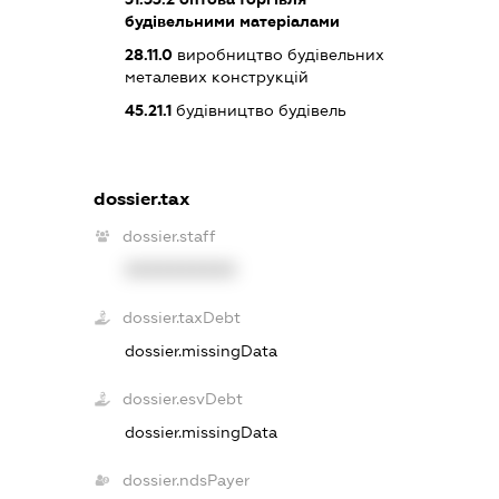
будівельними матеріалами
28.11.0
виробництво будівельних
металевих конструкцій
45.21.1
будівництво будівель
dossier.tax
dossier.staff
XXXXXXXXXX
dossier.taxDebt
dossier.missingData
dossier.esvDebt
dossier.missingData
dossier.ndsPayer