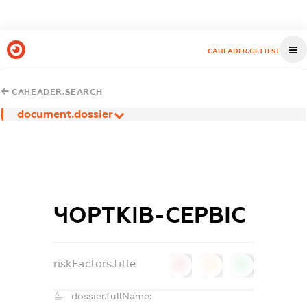
CAHEADER.GETTEST
CAHEADER.SEARCH
document.dossier
ЧОРТКІВ-СЕРВІС
riskFactors.title
0
0
0
dossier.fullName: