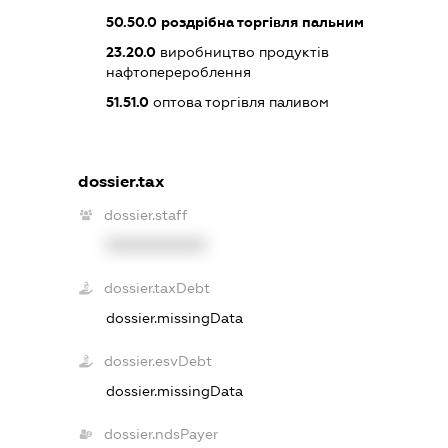
50.50.0
роздрібна торгівля пальним
23.20.0
виробництво продуктів
нафтоперероблення
51.51.0
оптова торгівля паливом
dossier.tax
dossier.staff
XXXXXXXXXX
dossier.taxDebt
dossier.missingData
dossier.esvDebt
dossier.missingData
dossier.ndsPayer