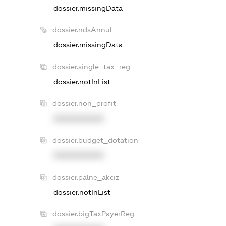
dossier.missingData
dossier.ndsAnnul
dossier.missingData
dossier.single_tax_reg
dossier.notInList
dossier.non_profit
XXXXXXXXXX
dossier.budget_dotation
XXXXXXXXXX
dossier.palne_akciz
dossier.notInList
dossier.bigTaxPayerReg