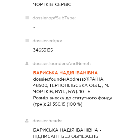
ЧОРТКІВ-СЕРВІС
dossier.opfSubType:
-
dossier.edrpo:
34653135
dossier.foundersAndBenef:
БАРИСЬКА НАДІЯ ІВАНІВНА
dossier.founderAddress
УКРАЇНА,
48500, ТЕРНОПIЛЬСЬКА ОБЛ., , М.
ЧОРТКIВ, ВУЛ. , БУД. 10- Б
Розмір внеску до статутного фонду
(грн.):
21 350,15
(100 %)
dossier.heads:
БАРИСЬКА НАДІЯ ІВАНІВНА
-
ПІДПИСАНТ
БЕЗ ОБМЕЖЕНЬ