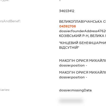
-
34653412
ersAndBenef:
ВЕЛИКОПЛАВУЧАНСЬКА С
04392706
dossier.founderAddress
4762
КОЗІВСЬКИЙ Р-Н, ВЕЛИКА
"КІНЦЕВИЙ БЕНЕФІЦІАРНИ
ВІДСУТНІЙ"
МАКОГІН ОРИСЯ МИХАЙЛ
dossier.position -
МАКОГІН ОРИСЯ МИХАЙЛ
dossier.position -
iaries:
dossier.missingData
XXXXXXXXXX