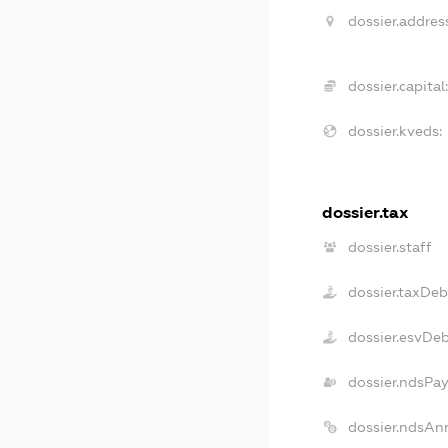
dossier.addres
dossier.capital
dossier.kveds:
dossier.tax
dossier.staff
dossier.taxDeb
dossier.esvDe
dossier.ndsPay
dossier.ndsAn