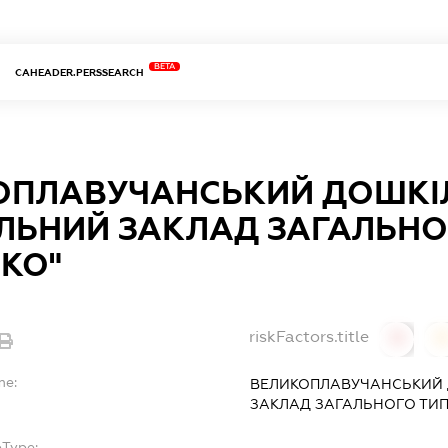
BETA
CAHEADER.PERSSEARCH
ОПЛАВУЧАНСЬКИЙ ДОШКІ
ЛЬНИЙ ЗАКЛАД ЗАГАЛЬНО
КО"
riskFactors.title
0
0
me:
ВЕЛИКОПЛАВУЧАНСЬКИЙ
ЗАКЛАД ЗАГАЛЬНОГО ТИП
bType: