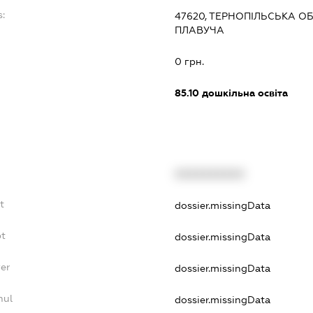
s:
47620, ТЕРНОПІЛЬСЬКА ОБ
ПЛАВУЧА
:
0 грн.
85.10
дошкільна освіта
XXXXXXXXXX
t
dossier.missingData
bt
dossier.missingData
er
dossier.missingData
nul
dossier.missingData