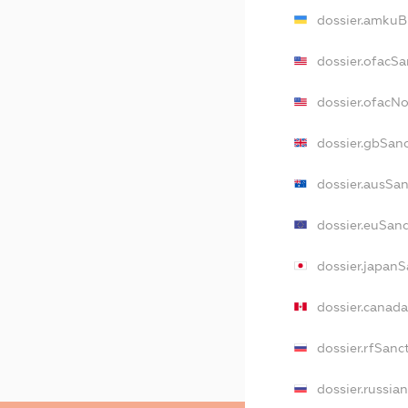
dossier.amkuB
dossier.ofacSa
dossier.ofacN
dossier.gbSan
dossier.ausSa
dossier.euSan
dossier.japan
dossier.canad
dossier.rfSanc
dossier.russia