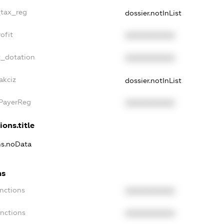
_tax_reg
dossier.notInList
ofit
XXXXXXXXXX
t_dotation
XXXXXXXXXX
akciz
dossier.notInList
xPayerReg
XXXXXXXXXX
ions.title
ons.noData
ns
anctions
XXXXXXXXXX
anctions
XXXXXXXXXX