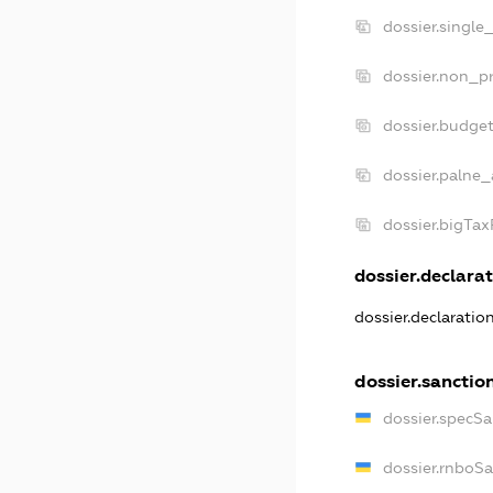
dossier.single
dossier.non_pr
dossier.budge
dossier.palne_
dossier.bigTa
dossier.declarat
dossier.declarati
dossier.sanctio
dossier.specS
dossier.rnboS