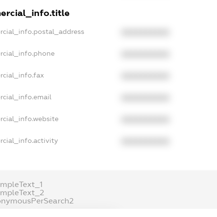
rcial_info.title
rcial_info.postal_address
XXXXXXXXXX
rcial_info.phone
XXXXXXXXXX
cial_info.fax
XXXXXXXXXX
cial_info.email
XXXXXXXXXX
rcial_info.website
XXXXXXXXXX
cial_info.activity
XXXXXXXXXX
ampleText_1
ampleText_2
onymousPerSearch2