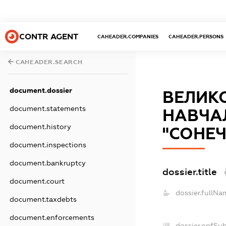
CONTR AGENT
CAHEADER.COMPANIES
CAHEADER.PERSONS
CAHEADER.SEARCH
document.dossier
ВЕЛИК
document.statements
НАВЧА
document.history
"СОНЕЧ
document.inspections
document.bankruptcy
dossier.title
document.court
dossier.fullNa
document.taxdebts
document.enforcements
dossier.opfSu