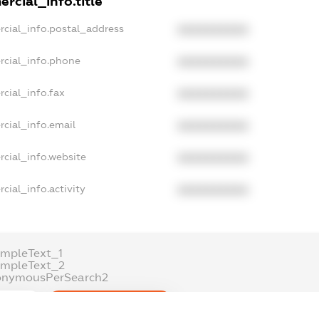
rcial_info.title
rcial_info.postal_address
XXXXXXXXXX
rcial_info.phone
XXXXXXXXXX
cial_info.fax
XXXXXXXXXX
cial_info.email
XXXXXXXXXX
cial_info.website
XXXXXXXXXX
cial_info.activity
XXXXXXXXXX
mpleText_1
ampleText_2
onymousPerSearch2
ETAILS
FREEMIUM.REGISTER