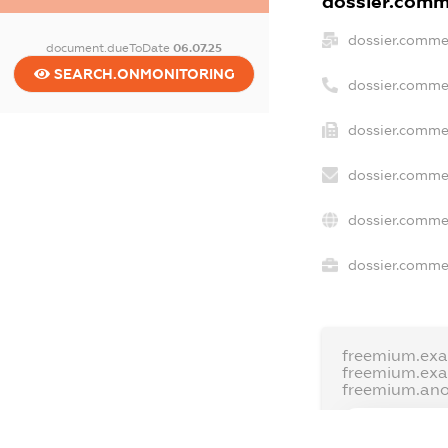
dossier.comme
dossier.comme
document.dueToDate
06.07.25
SEARCH.ONMONITORING
dossier.comme
dossier.commer
dossier.commer
dossier.commer
dossier.commer
freemium.exa
freemium.ex
freemium.an
FREEMIUM.D