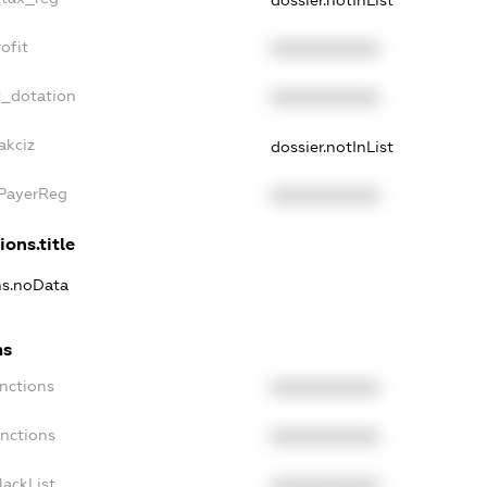
dossier.notInList
ofit
XXXXXXXXXX
t_dotation
XXXXXXXXXX
akciz
dossier.notInList
xPayerReg
XXXXXXXXXX
ions.title
ns.noData
ns
nctions
XXXXXXXXXX
anctions
XXXXXXXXXX
lackList
XXXXXXXXXX