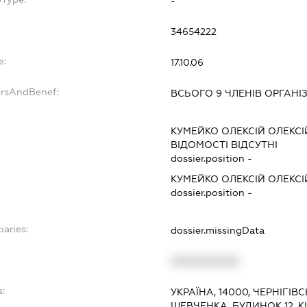
-
34654222
e:
17.10.06
ersAndBenef:
ВСЬОГО 9 ЧЛЕНІВ ОРГАНІЗ
КУМЕЙКО ОЛЕКСІЙ ОЛЕКС
ВІДОМОСТІ ВІДСУТНІ
dossier.position -
КУМЕЙКО ОЛЕКСІЙ ОЛЕКС
dossier.position -
iaries:
dossier.missingData
XXXXXXXXXX
s:
УКРАЇНА, 14000, ЧЕРНІГІВ
ШЕВЧЕНКА, БУДИНОК 12, К