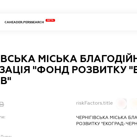
BETA
CAHEADER.PERSSEARCH
ІВСЬКА МІСЬКА БЛАГОДІЙ
ЗАЦІЯ "ФОНД РОЗВИТКУ "
ІВ"
riskFactors.title
0
0
me:
ЧЕРНІГІВСЬКА МІСЬКА БЛ
РОЗВИТКУ "ЕКОГРАД-ЧЕРНІ
bType: