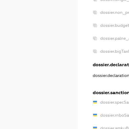
dossier.non_pr
dossier.budge
dossier.palne_
dossier.bigTa
dossier.declarat
dossier.declaratio
dossier.sanctio
dossier.specSa
dossier.rnboS
dossier.amkuB