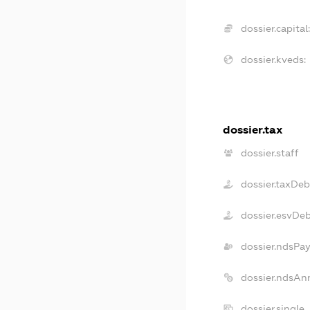
dossier.capital:
dossier.kveds:
dossier.tax
dossier.staff
dossier.taxDeb
dossier.esvDe
dossier.ndsPay
dossier.ndsAn
dossier.single