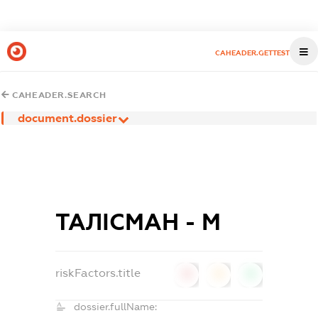
CAHEADER.GETTEST
CAHEADER.SEARCH
document.dossier
ТАЛІСМАН - М
riskFactors.title
0
0
0
dossier.fullName: