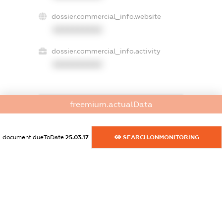
dossier.commercial_info.website
XXXXXXXXXX
dossier.commercial_info.activity
XXXXXXXXXX
freemium.actualData
freemium.exampleText_1
freemium.exampleText_2
freemium.anonymousPerSearch2
document.dueToDate
25.03.17
SEARCH.ONMONITORING
FREEMIUM.DETAILS
FREEMIUM.REGISTER