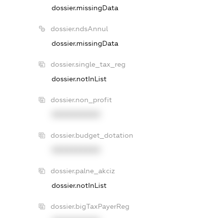
dossier.missingData
dossier.ndsAnnul
dossier.missingData
dossier.single_tax_reg
dossier.notInList
dossier.non_profit
XXXXXXXXXX
dossier.budget_dotation
XXXXXXXXXX
dossier.palne_akciz
dossier.notInList
dossier.bigTaxPayerReg