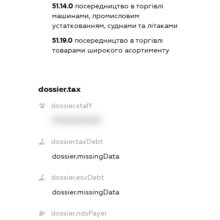
51.14.0
посередництво в торгівлі
машинами, промисловим
устаткованням, суднами та літаками
51.19.0
посередництво в торгівлі
товарами широкого асортименту
dossier.tax
dossier.staff
XXXXXXXXXX
dossier.taxDebt
dossier.missingData
dossier.esvDebt
dossier.missingData
dossier.ndsPayer