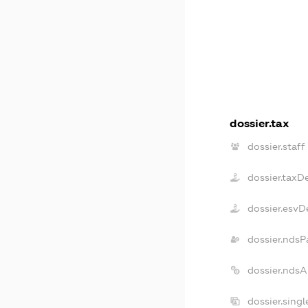
dossier.tax
dossier.staff
dossier.taxD
dossier.esvD
dossier.ndsP
dossier.nds
dossier.sing