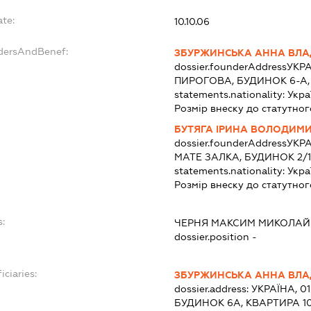
ate:
10.10.06
ndersAndBenef:
ЗБУРЖИНСЬКА АННА ВЛА
dossier.founderAddress
УКРА
ПИРОГОВА, БУДИНОК 6-А,
statements.nationality:
Укра
Розмір внеску до статутног
БУТЯГА ІРИНА ВОЛОДИМИ
dossier.founderAddress
УКРА
МАТЕ ЗАЛКА, БУДИНОК 2/1
statements.nationality:
Укра
Розмір внеску до статутног
:
ЧЕРНЯ МАКСИМ МИКОЛА
dossier.position -
iciaries:
ЗБУРЖИНСЬКА АННА ВЛА
dossier.address:
УКРАЇНА, 0
БУДИНОК 6А, КВАРТИРА 1