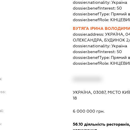
dossier.nationality:
Україна
dossier.benefInterest:
50
dossier.benefType:
Прямий в
dossier.benefRole:
КІНЦЕВИ
БУТЯГА ІРИНА ВОЛОДИМИ
dossier.address:
УКРАЇНА, 0
ОЛЕКСАНДРА, БУДИНОК 2/1
dossier.nationality:
Україна
dossier.benefInterest:
50
dossier.benefType:
Прямий в
dossier.benefRole:
КІНЦЕВИ
:
XXXXXXXXXX
ss:
УКРАЇНА, 03087, МІСТО КИ
18
l:
6 000 000 грн.
:
56.10
діяльність ресторанів
харчування