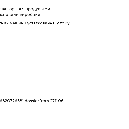
ова торгівля продуктами
ютюновими виробами
них машин і устатковання, у тому
346620726581
dossier.from 27.11.06