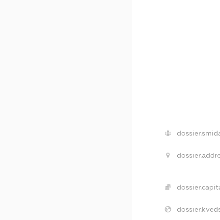
dossier.smida
dossier.addre
dossier.capita
dossier.kveds