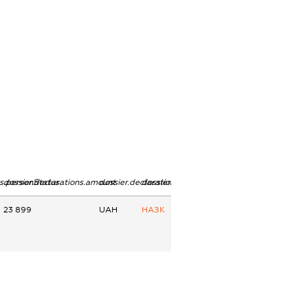
ns.personStatus
dossier.declarations.amount
dossier.declarations.currency
dossier.declarations.source
23 899
UAH
НАЗК