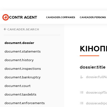
CONTR AGENT
CAHEADER.COMPANIES
CAHEADER.PERSONS
CAHEADER.SEARCH
document.dossier
КІНОП
document.statements
document.history
dossier.title
document.inspections
dossier.full
document.bankruptcy
document.court
dossier.opfS
document.taxdebts
document.enforcements
dossier.edrpo