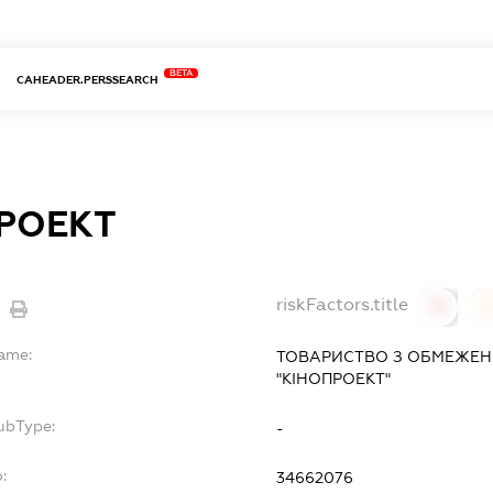
BETA
CAHEADER.PERSSEARCH
РОЕКТ
riskFactors.title
0
Name:
ТОВАРИСТВО З ОБМЕЖЕН
"КІНОПРОЕКТ"
ubType:
-
:
34662076