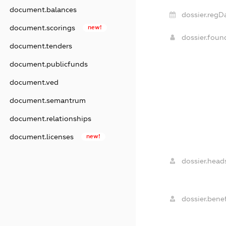
document.balances
dossier.regD
document.scorings
new!
dossier.fou
document.tenders
document.publicfunds
document.ved
document.semantrum
document.relationships
document.licenses
new!
dossier.heads
dossier.benef