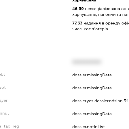
46.39
неспеціалізована опт
харчування, напоями та т
77.33
надання в оренду офіс
числі комп'ютерів
XXXXXXXXXX
ebt
dossier.missingData
ebt
dossier.missingData
ayer
dossier.yes
dossier.ndsInn 
Annul
dossier.missingData
le_tax_reg
dossier.notInList