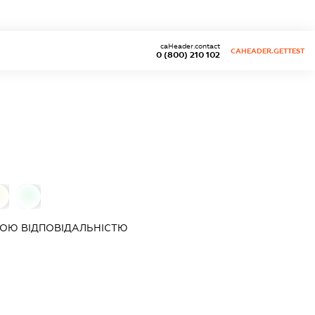
caHeader.contact
CAHEADER.GETTEST
0 (800) 210 102
0
0
ОЮ ВІДПОВІДАЛЬНІСТЮ