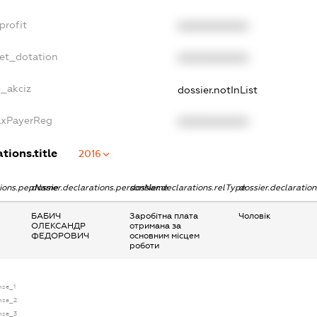
profit
XXXXXXXXXX
get_dotation
XXXXXXXXXX
e_akciz
dossier.notInList
axPayerReg
XXXXXXXXXX
tions.title
2016
tions.pepName
dossier.declarations.personName
dossier.declarations.relType
dossier.declaratio
БАБИЧ
Заробітна плата
Чоловік
ОЛЕКСАНДР
отримана за
ФЕДОРОВИЧ
основним місцем
роботи
nse_1
ense_2
ense_3