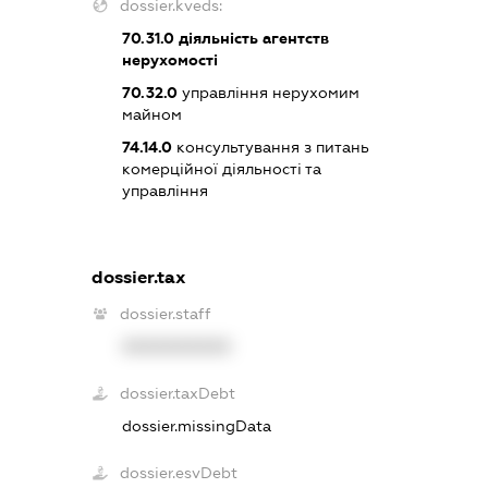
dossier.kveds:
70.31.0
діяльність агентств
нерухомості
70.32.0
управління нерухомим
майном
74.14.0
консультування з питань
комерційної діяльності та
управління
dossier.tax
dossier.staff
XXXXXXXXXX
dossier.taxDebt
dossier.missingData
dossier.esvDebt