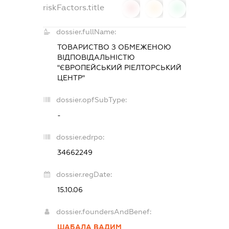
riskFactors.title
0
0
0
dossier.fullName:
ТОВАРИСТВО З ОБМЕЖЕНОЮ
ВІДПОВІДАЛЬНІСТЮ
"ЄВРОПЕЙСЬКИЙ РІЕЛТОРСЬКИЙ
ЦЕНТР"
dossier.opfSubType:
-
dossier.edrpo:
34662249
dossier.regDate:
15.10.06
dossier.foundersAndBenef:
ШАБАЛА ВАДИМ