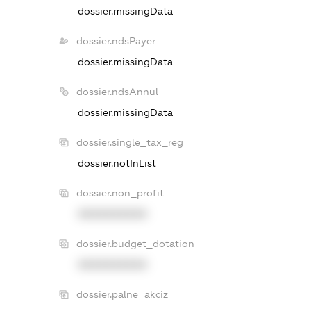
dossier.missingData
dossier.ndsPayer
dossier.missingData
dossier.ndsAnnul
dossier.missingData
dossier.single_tax_reg
dossier.notInList
dossier.non_profit
XXXXXXXXXX
dossier.budget_dotation
XXXXXXXXXX
dossier.palne_akciz