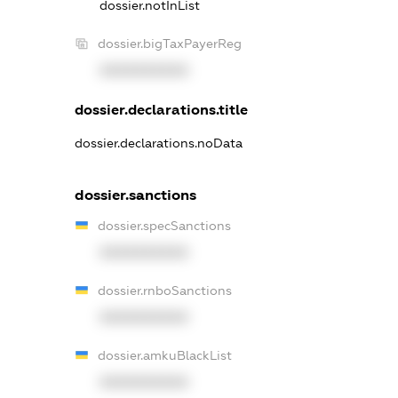
dossier.notInList
dossier.bigTaxPayerReg
XXXXXXXXXX
dossier.declarations.title
dossier.declarations.noData
dossier.sanctions
dossier.specSanctions
XXXXXXXXXX
dossier.rnboSanctions
XXXXXXXXXX
dossier.amkuBlackList
XXXXXXXXXX