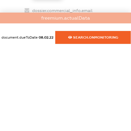
dossier.commercial_info.email
freemium.actualData
XXXXXXXXXX
dossier.commercial_info.website
document.dueToDate
08.02.22
SEARCH.ONMONITORING
XXXXXXXXXX
dossier.commercial_info.activity
XXXXXXXXXX
freemium.exampleText_1
freemium.exampleText_2
freemium.anonymousPerSearch2
FREEMIUM.DETAILS
FREEMIUM.REGISTER