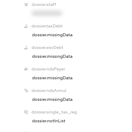
dossier.staff
XXXXXXXXXX
dossier.taxDebt
dossier.missingData
dossier.esvDebt
dossier.missingData
dossier.ndsPayer
dossier.missingData
dossier.ndsAnnul
dossier.missingData
dossier.single_tax_reg
dossier.notInList