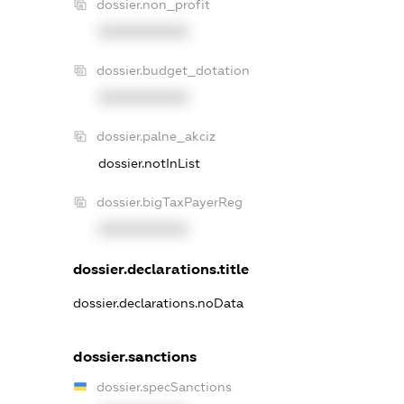
dossier.non_profit
XXXXXXXXXX
dossier.budget_dotation
XXXXXXXXXX
dossier.palne_akciz
dossier.notInList
dossier.bigTaxPayerReg
XXXXXXXXXX
dossier.declarations.title
dossier.declarations.noData
dossier.sanctions
dossier.specSanctions