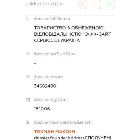
riskFactors.title
0
0
0
dossier.fullName:
ТОВАРИСТВО З ОБМЕЖЕНОЮ
ВІДПОВІДАЛЬНІСТЮ "ОФФ-САЙТ
СЕРВІССЕЗ УКРАЇНА"
dossier.opfSubType:
-
dossier.edrpo:
34662480
dossier.regDate:
18.10.06
dossier.foundersAndBenef:
ТОКМАН МАКСИМ
dossier.founderAddress
СПОЛУЧЕНІ