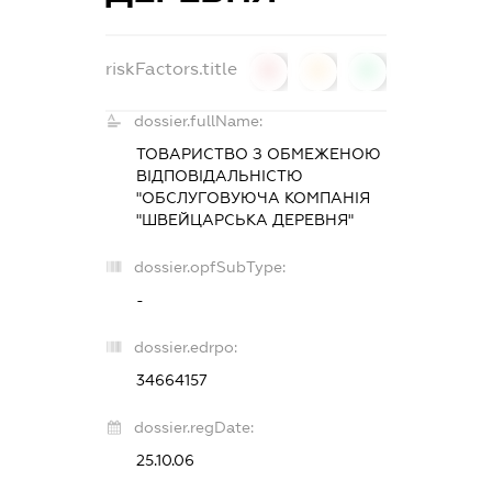
riskFactors.title
0
0
0
dossier.fullName:
ТОВАРИСТВО З ОБМЕЖЕНОЮ
ВІДПОВІДАЛЬНІСТЮ
"ОБСЛУГОВУЮЧА КОМПАНІЯ
"ШВЕЙЦАРСЬКА ДЕРЕВНЯ"
dossier.opfSubType:
-
dossier.edrpo:
34664157
dossier.regDate:
25.10.06