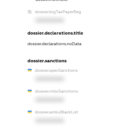
dossier.bigTaxPayerReg
XXXXXXXXXX
dossier.declarations.title
dossier.declarations.noData
dossier.sanctions
dossier.specSanctions
XXXXXXXXXX
dossier.rnboSanctions
XXXXXXXXXX
dossier.amkuBlackList
XXXXXXXXXX