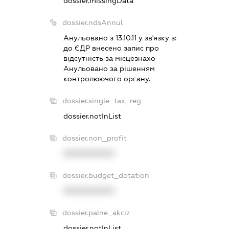
dossier.missingData
dossier.ndsAnnul
Анульовано з 13.10.11 у зв'язку з:
до ЄДР внесено запис про
вiдсутнiсть за мiсцезнахо
Анульовано за рiшенням
контролюючого органу.
dossier.single_tax_reg
dossier.notInList
dossier.non_profit
XXXXXXXXXX
dossier.budget_dotation
XXXXXXXXXX
dossier.palne_akciz
dossier.notInList