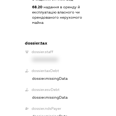
68.20
надання в оренду й
експлуатацію власного чи
орендованого нерухомого
майна
dossier.tax
dossier.staff
XXXXXXXXXX
dossier.taxDebt
dossier.missingData
dossier.esvDebt
dossier.missingData
dossier.ndsPayer