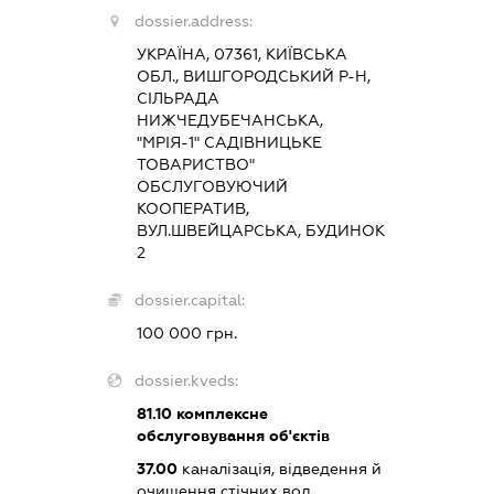
dossier.address:
УКРАЇНА, 07361, КИЇВСЬКА
ОБЛ., ВИШГОРОДСЬКИЙ Р-Н,
СІЛЬРАДА
НИЖЧЕДУБЕЧАНСЬКА,
"МРІЯ-1" САДІВНИЦЬКЕ
ТОВАРИСТВО"
ОБСЛУГОВУЮЧИЙ
КООПЕРАТИВ,
ВУЛ.ШВЕЙЦАРСЬКА, БУДИНОК
2
dossier.capital:
100 000 грн.
dossier.kveds:
81.10
комплексне
обслуговування об'єктів
37.00
каналізація, відведення й
очищення стічних вод