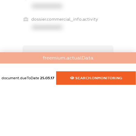
XXXXXXXXXX
dossier.commercial_info.activity
XXXXXXXXXX
freemium.exampleText_1
freemium.actualData
freemium.exampleText_2
freemium.anonymousPerSearch2
FREEMIUM.DETAILS
document.dueToDate
25.03.17
SEARCH.ONMONITORING
FREEMIUM.REGISTER