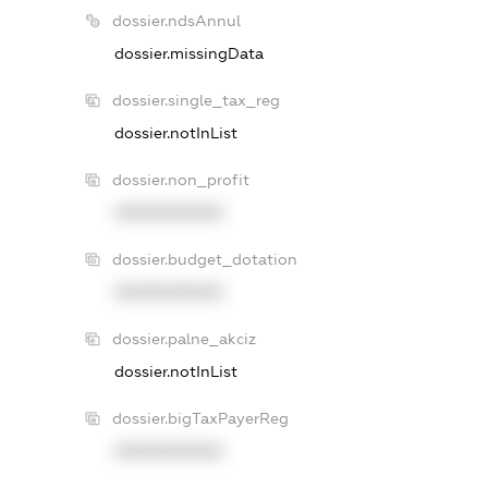
dossier.ndsAnnul
dossier.missingData
dossier.single_tax_reg
dossier.notInList
dossier.non_profit
XXXXXXXXXX
dossier.budget_dotation
XXXXXXXXXX
dossier.palne_akciz
dossier.notInList
dossier.bigTaxPayerReg
XXXXXXXXXX