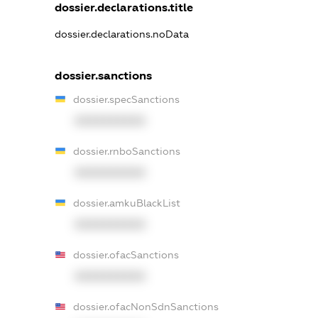
dossier.declarations.title
dossier.declarations.noData
dossier.sanctions
dossier.specSanctions
XXXXXXXXXX
dossier.rnboSanctions
XXXXXXXXXX
dossier.amkuBlackList
XXXXXXXXXX
dossier.ofacSanctions
XXXXXXXXXX
dossier.ofacNonSdnSanctions