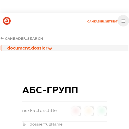
CAHEADER.GETTEST
CAHEADER.SEARCH
document.dossier
АБС-ГРУПП
riskFactors.title
0
0
0
dossier.fullName: