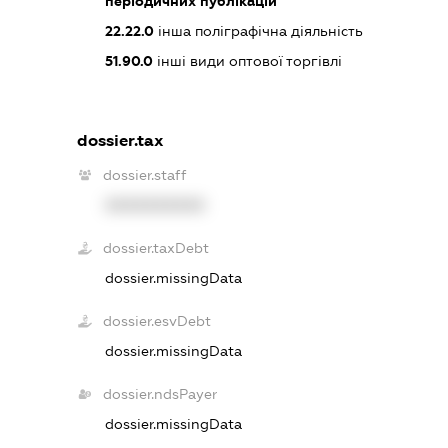
періодичних публікацій
22.22.0
інша поліграфічна діяльність
51.90.0
інші види оптової торгівлі
dossier.tax
dossier.staff
XXXXXXXXXX
dossier.taxDebt
dossier.missingData
dossier.esvDebt
dossier.missingData
dossier.ndsPayer
dossier.missingData