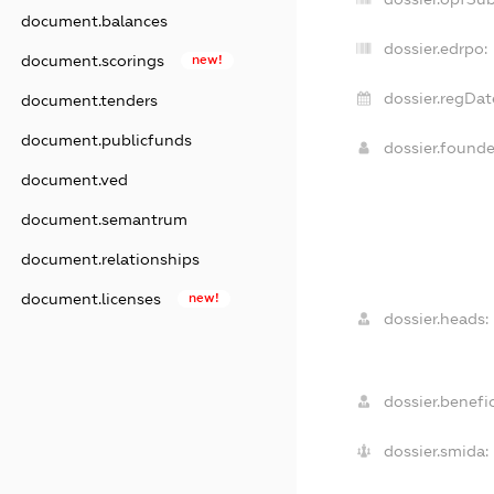
document.balances
dossier.edrpo:
document.scorings
new!
dossier.regDat
document.tenders
document.publicfunds
dossier.found
document.ved
document.semantrum
document.relationships
document.licenses
new!
dossier.heads:
dossier.benefic
dossier.smida: