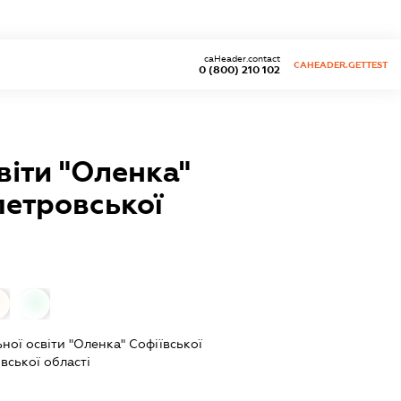
caHeader.contact
CAHEADER.GETTEST
0 (800) 210 102
віти "Оленка"
петровської
0
ної освіти "Оленка" Софіївської
вської області