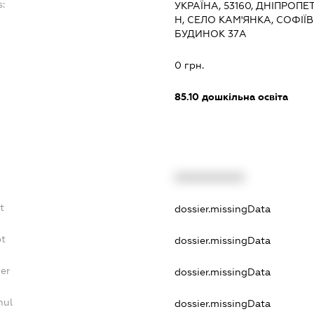
:
УКРАЇНА, 53160, ДНІПРОП
Н, СЕЛО КАМ'ЯНКА, СОФІЇ
БУДИНОК 37А
0 грн.
85.10
дошкільна освіта
XXXXXXXXXX
t
dossier.missingData
bt
dossier.missingData
er
dossier.missingData
nul
dossier.missingData