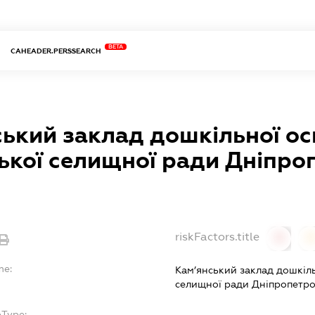
BETA
CAHEADER.PERSSEARCH
ький заклад дошкільної ос
ької селищної ради Дніпро
riskFactors.title
0
0
me:
Кам’янський заклад дошкіль
селищної ради Дніпропетро
bType: