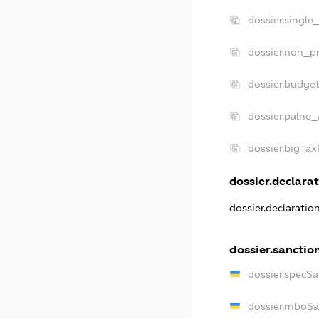
dossier.single
dossier.non_pr
dossier.budge
dossier.palne_
dossier.bigTa
dossier.declarat
dossier.declaratio
dossier.sanctio
dossier.specSa
dossier.rnboS