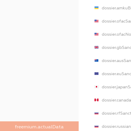
dossier.amkuB
dossier.ofacSa
dossier.ofacN
dossier.gbSan
dossier.ausSan
dossier.euSanc
dossier.japanS
dossier.canad
dossier.rfSanc
dossier.russia
freemium.actualData