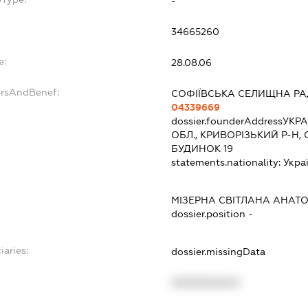
-
34665260
e:
28.08.06
ersAndBenef:
СОФІЇВСЬКА СЕЛИЩНА Р
04339669
dossier.founderAddress
УКРА
ОБЛ., КРИВОРІЗЬКИЙ Р-Н,
БУДИНОК 19
statements.nationality:
Укра
МІЗЕРНА СВІТЛАНА АНАТО
dossier.position -
iaries:
dossier.missingData
XXXXXXXXXX