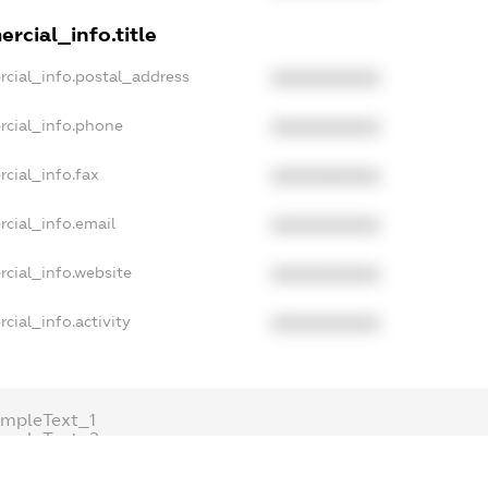
rcial_info.title
rcial_info.postal_address
XXXXXXXXXX
rcial_info.phone
XXXXXXXXXX
cial_info.fax
XXXXXXXXXX
cial_info.email
XXXXXXXXXX
cial_info.website
XXXXXXXXXX
cial_info.activity
XXXXXXXXXX
mpleText_1
ampleText_2
onymousPerSearch2