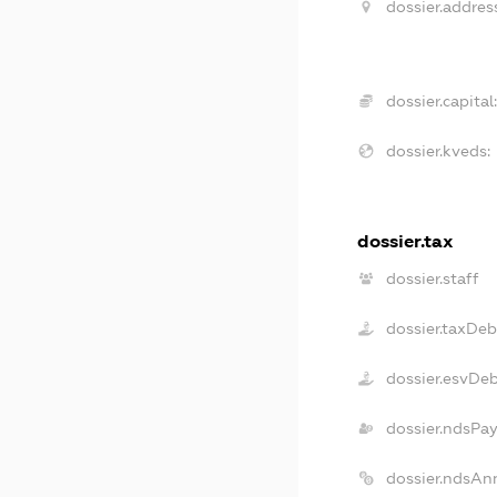
dossier.address
dossier.capital:
dossier.kveds:
dossier.tax
dossier.staff
dossier.taxDeb
dossier.esvDe
dossier.ndsPay
dossier.ndsAn