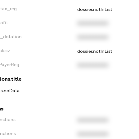
_tax_reg
dossier.notInList
ofit
XXXXXXXXXX
t_dotation
XXXXXXXXXX
akciz
dossier.notInList
xPayerReg
XXXXXXXXXX
ions.title
ns.noData
ns
nctions
XXXXXXXXXX
anctions
XXXXXXXXXX