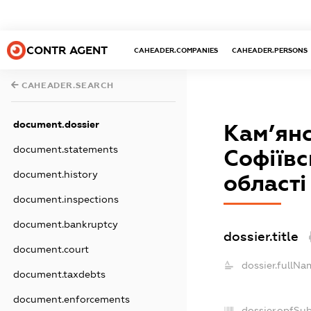
CONTR AGENT
CAHEADER.COMPANIES
CAHEADER.PERSONS
CAHEADER.SEARCH
document.dossier
Кам’янс
document.statements
Софіївс
document.history
області
document.inspections
document.bankruptcy
dossier.title
document.court
dossier.fullNa
document.taxdebts
document.enforcements
dossier.opfSu