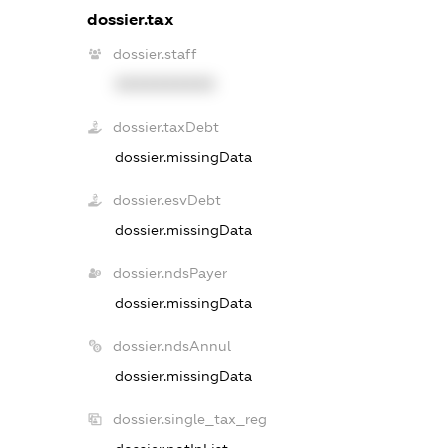
dossier.tax
dossier.staff
XXXXXXXXXX
dossier.taxDebt
dossier.missingData
dossier.esvDebt
dossier.missingData
dossier.ndsPayer
dossier.missingData
dossier.ndsAnnul
dossier.missingData
dossier.single_tax_reg