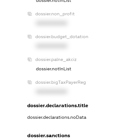
dossier.notInList
dossier.non_profit
XXXXXXXXXX
dossier.budget_dotation
XXXXXXXXXX
dossier.palne_akciz
dossier.notInList
dossier.bigTaxPayerReg
XXXXXXXXXX
dossier.declarations.title
dossier.declarations.noData
dossier.sanctions