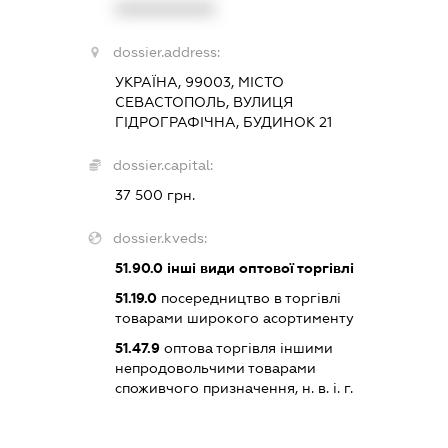
XXXXXXXXXX
dossier.address:
УКРАЇНА, 99003, МІСТО
СЕВАСТОПОЛЬ, ВУЛИЦЯ
ГІДРОГРАФІЧНА, БУДИНОК 21
dossier.capital:
37 500 грн.
dossier.kveds:
51.90.0
інші види оптової торгівлі
51.19.0
посередництво в торгівлі
товарами широкого асортименту
51.47.9
оптова торгівля іншими
непродовольчими товарами
споживчого призначення, н. в. і. г.